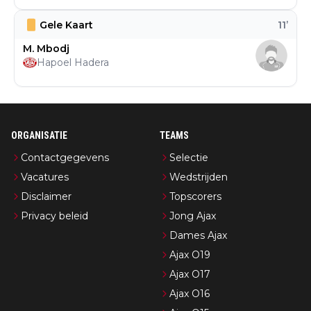
Gele Kaart
11
’
M. Mbodj
Hapoel Hadera
ORGANISATIE
TEAMS
Contactgegevens
Selectie
Vacatures
Wedstrijden
Disclaimer
Topscorers
Privacy beleid
Jong Ajax
Dames Ajax
Ajax O19
Ajax O17
Ajax O16