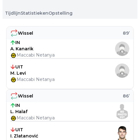
Tijdlijn
Statistieken
Opstelling
Wissel
89
’
IN
A. Kanarik
Maccabi Netanya
UIT
M. Levi
Maccabi Netanya
Wissel
86
’
IN
L. Halaf
Maccabi Netanya
UIT
I. Zlatanović