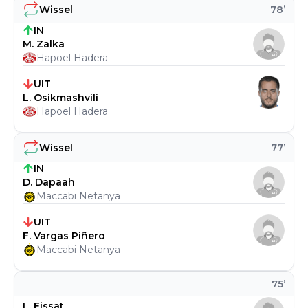
Wissel
78
’
IN
M. Zalka
Hapoel Hadera
UIT
L. Osikmashvili
Hapoel Hadera
Wissel
77
’
IN
D. Dapaah
Maccabi Netanya
UIT
F. Vargas Piñero
Maccabi Netanya
75
’
L. Eissat