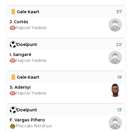
Gele Kaart
37
’
J. Cortés
Hapoel Hadera
Doelpunt
22
’
I. Sangaré
Hapoel Hadera
Gele Kaart
19
’
S. Adeniyi
Hapoel Hadera
Doelpunt
13
’
F. Vargas Piñero
Maccabi Netanya