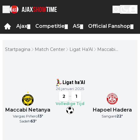
Ajax
Competitie
AS
Official Fanshop
▼
▼
▼
▼
Startpagina
Match Center
Ligat Ha'Al
Maccabi
Netanya -
Hapoel Hadera
Ligat ha'Al
26 januari 2025
2
1
Volledige Tijd
Maccabi Netanya
Hapoel Hadera
Vargas Piñero
13
'
Sangaré
22
'
Sadeh
63
'