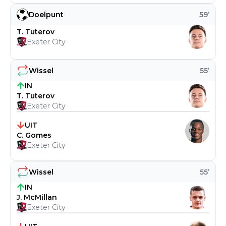
Doelpunt
59
’
T. Tuterov
Exeter City
Wissel
55
’
IN
T. Tuterov
Exeter City
UIT
C. Gomes
Exeter City
Wissel
55
’
IN
J. McMillan
Exeter City