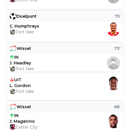
Doelpunt
75
’
C. Humphreys
Port Vale
Wissel
73
’
IN
J. Headley
Port Vale
UIT
L. Gordon
Port Vale
Wissel
68
’
IN
J. Magennis
Exeter City