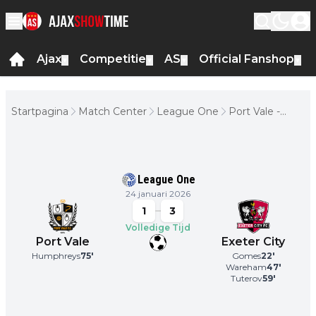
Ajax
Competitie
AS
Official Fanshop
▼
▼
▼
▼
Startpagina
Match Center
League One
Port Vale -
Exeter City
League One
24 januari 2026
1
3
Volledige Tijd
Port Vale
Exeter City
Humphreys
75
'
Gomes
22
'
Wareham
47
'
Tuterov
59
'