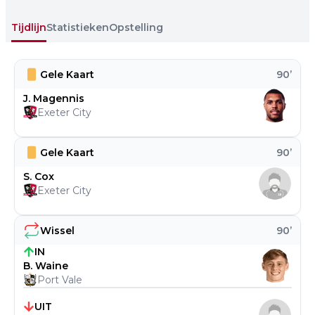
Tijdlijn
Statistieken
Opstelling
Gele Kaart
90
’
J. Magennis
Exeter City
Gele Kaart
90
’
S. Cox
Exeter City
Wissel
90
’
IN
B. Waine
Port Vale
UIT