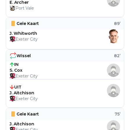
E. Archer
Port Vale
Gele Kaart
89
’
J. Whitworth
Exeter City
Wissel
82
’
IN
S. Cox
Exeter City
UIT
J. Aitchison
Exeter City
Gele Kaart
75
’
J. Aitchison
Exeter City