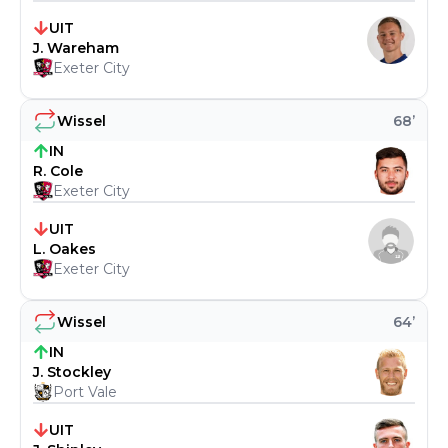
UIT
J. Wareham
Exeter City
Wissel
68
’
IN
R. Cole
Exeter City
UIT
L. Oakes
Exeter City
Wissel
64
’
IN
J. Stockley
Port Vale
UIT