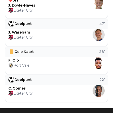
UIT
J. Doyle-Hayes
Exeter City
Doelpunt
47
’
J. Wareham
Exeter City
Gele Kaart
28
’
F. Ojo
Port Vale
Doelpunt
22
’
C. Gomes
Exeter City