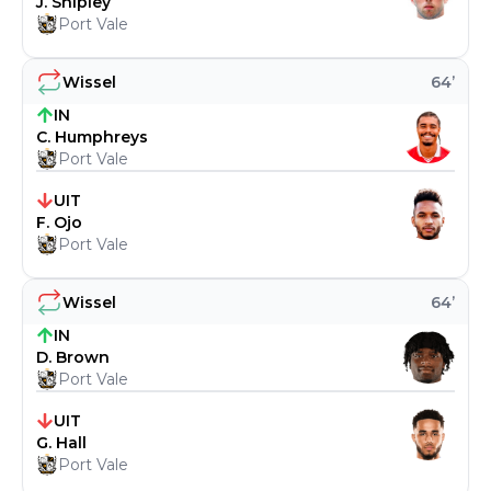
J. Shipley
Port Vale
Wissel
64
’
IN
C. Humphreys
Port Vale
UIT
F. Ojo
Port Vale
Wissel
64
’
IN
D. Brown
Port Vale
UIT
G. Hall
Port Vale