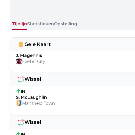
Tijdlijn
Statistieken
Opstelling
Gele Kaart
J. Magennis
Exeter City
Wissel
IN
S. McLaughlin
Mansfield Town
Wissel
IN