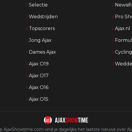
Selectie
Newsifi
Wedstrijden
Pro Sh
Topscorers
Ajax.nl
Jong Ajax
Formul
Dames Ajax
Cyclin
Ajax O19
Wedden
Ajax O17
Ajax O16
Ajax O15
p AjaxShowtime.com vind je dagelijks het laatste nieuws over Aja