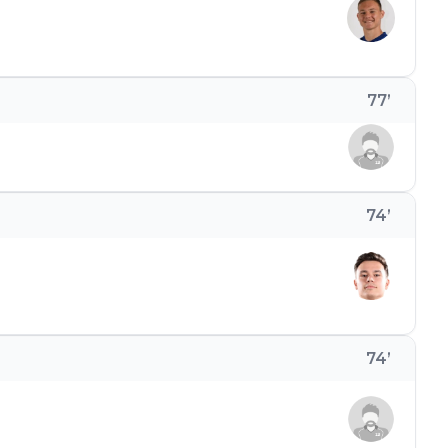
77
’
74
’
74
’