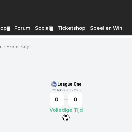
hop
Forum
Social
Ticketshop
Speel en Win
▼
▼
 - Exeter City
League One
07 februari 2026
0
0
Volledige Tijd