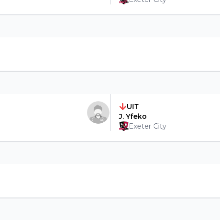
UIT
J. Yfeko
Exeter City