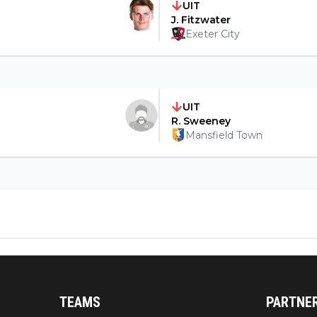
UIT
J. Fitzwater
Exeter City
UIT
R. Sweeney
Mansfield Town
TEAMS
PARTNE