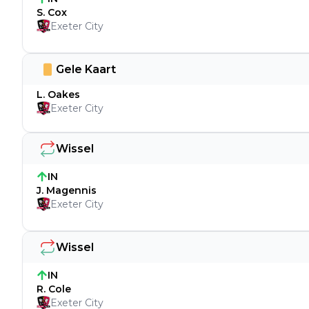
S. Cox
Exeter City
Gele Kaart
L. Oakes
Exeter City
Wissel
IN
J. Magennis
Exeter City
Wissel
IN
R. Cole
Exeter City