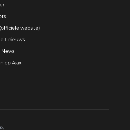
er
ots
 (officiële website)
e 1-nieuws
g News
 op Ajax
x,