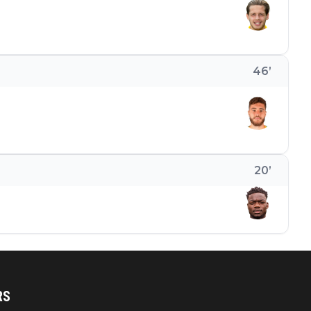
46
’
20
’
RS