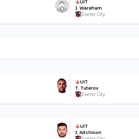
UIT
J. Wareham
Exeter City
UIT
T. Tuterov
Exeter City
UIT
J. Aitchison
Exeter City