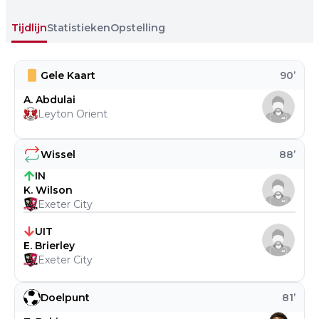
Tijdlijn
Statistieken
Opstelling
Gele Kaart
90
’
A. Abdulai
Leyton Orient
Wissel
88
’
IN
K. Wilson
Exeter City
UIT
E. Brierley
Exeter City
Doelpunt
81
’