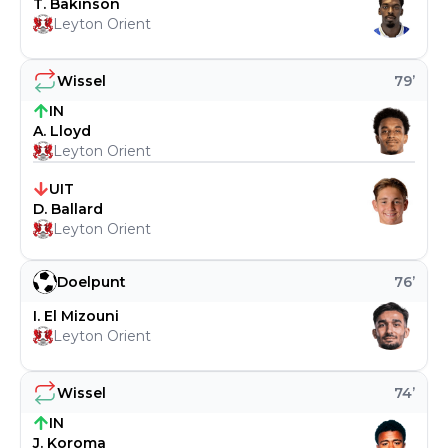
T. Bakinson
Leyton Orient
Wissel
79
’
IN
A. Lloyd
Leyton Orient
UIT
D. Ballard
Leyton Orient
Doelpunt
76
’
I. El Mizouni
Leyton Orient
Wissel
74
’
IN
J. Koroma