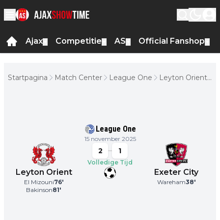
Ajax
Competitie
AS
Official Fanshop
▼
▼
▼
▼
Startpagina
Match Center
League One
Leyton Orient -
Exeter City
League One
15 november 2025
2
1
Volledige Tijd
Leyton Orient
Exeter City
El Mizouni
76
'
Wareham
38
'
Bakinson
81
'