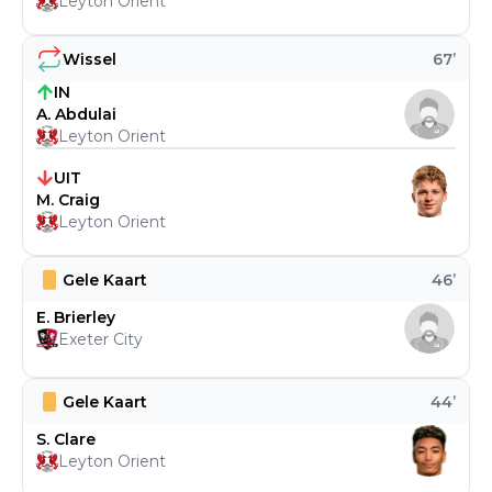
Leyton Orient
Wissel
67
’
IN
A. Abdulai
Leyton Orient
UIT
M. Craig
Leyton Orient
Gele Kaart
46
’
E. Brierley
Exeter City
Gele Kaart
44
’
S. Clare
Leyton Orient