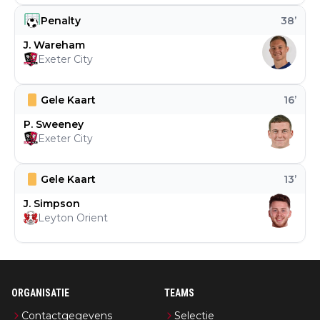
Penalty
38
’
J. Wareham
Exeter City
Gele Kaart
16
’
P. Sweeney
Exeter City
Gele Kaart
13
’
J. Simpson
Leyton Orient
ORGANISATIE
TEAMS
Contactgegevens
Selectie