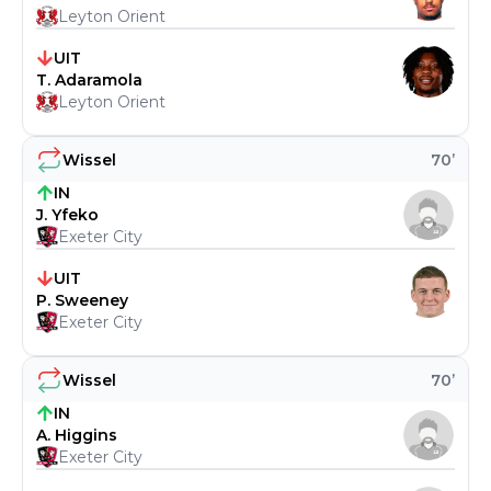
Leyton Orient
UIT
T. Adaramola
Leyton Orient
Wissel
70
’
IN
J. Yfeko
Exeter City
UIT
P. Sweeney
Exeter City
Wissel
70
’
IN
A. Higgins
Exeter City