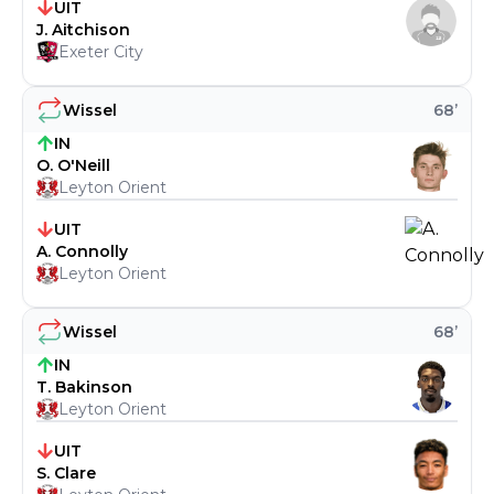
UIT
J. Aitchison
Exeter City
Wissel
68
’
IN
O. O'Neill
Leyton Orient
UIT
A. Connolly
Leyton Orient
Wissel
68
’
IN
T. Bakinson
Leyton Orient
UIT
S. Clare