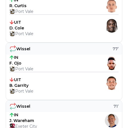
IN
R. Curtis
Port Vale
UIT
D. Cole
Port Vale
Wissel
77
’
IN
F. Ojo
Port Vale
UIT
B. Garrity
Port Vale
Wissel
71
’
IN
J. Wareham
Exeter City