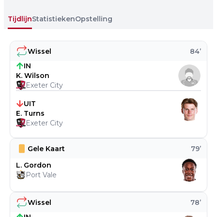
Tijdlijn
Statistieken
Opstelling
Wissel
84
’
IN
K. Wilson
Exeter City
UIT
E. Turns
Exeter City
Gele Kaart
79
’
L. Gordon
Port Vale
Wissel
78
’