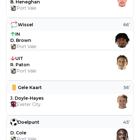
B. Heneghan
Port Vale
Wissel
66
’
IN
D. Brown
Port Vale
UIT
R. Paton
Port Vale
Gele Kaart
56
’
J. Doyle-Hayes
Exeter City
Doelpunt
45
’
D. Cole
Port Vale