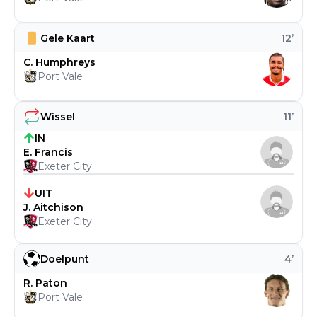
Gele Kaart
12
’
C. Humphreys
Port Vale
Wissel
11
’
IN
E. Francis
Exeter City
UIT
J. Aitchison
Exeter City
Doelpunt
4
’
R. Paton
Port Vale