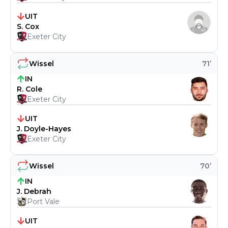
UIT
S. Cox
Exeter City
Wissel
71
’
IN
R. Cole
Exeter City
UIT
J. Doyle-Hayes
Exeter City
Wissel
70
’
IN
J. Debrah
Port Vale
UIT