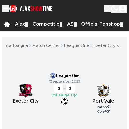
Ajax
Competitie
AS
Official Fanshop
▼
▼
▼
▼
Startpagina
Match Center
League One
Exeter City -
Port Vale
League One
13 september 2025
0
2
Volledige Tijd
Exeter City
Port Vale
Paton
4
'
Cole
45
'