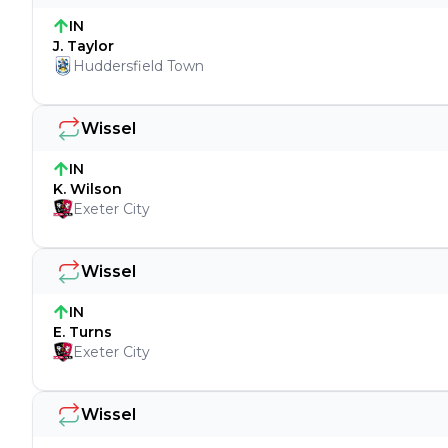
IN
J. Taylor
Huddersfield Town
Wissel
IN
K. Wilson
Exeter City
Wissel
IN
E. Turns
Exeter City
Wissel