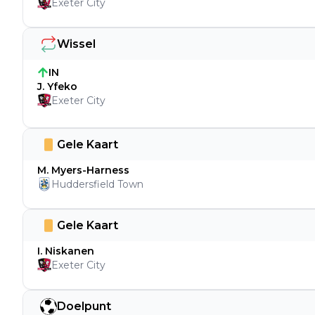
Exeter City
Wissel
IN
J. Yfeko
Exeter City
Gele Kaart
M. Myers-Harness
Huddersfield Town
Gele Kaart
I. Niskanen
Exeter City
Doelpunt