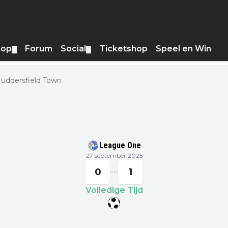
hop
Forum
Social
Ticketshop
Speel en Win
▼
▼
Huddersfield Town
League One
27 september 2025
0
1
Volledige Tijd