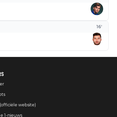
16
’
RS
er
ots
 (officiële website)
e 1-nieuws