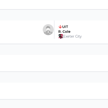
UIT
R. Cole
Exeter City