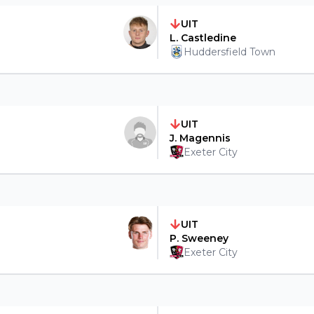
UIT
L. Castledine
Huddersfield Town
UIT
J. Magennis
Exeter City
UIT
P. Sweeney
Exeter City