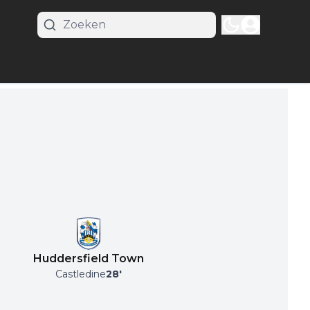
Huddersfield Town
Castledine
28
'