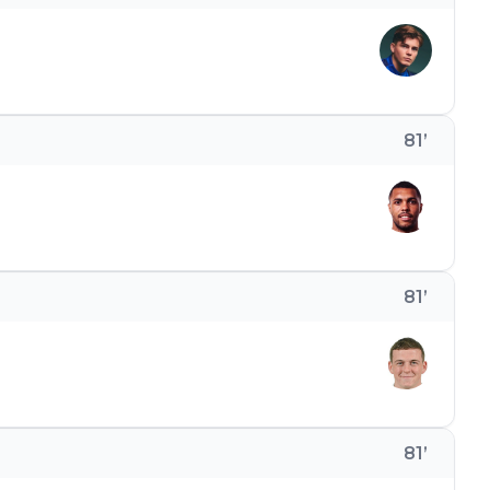
81
’
81
’
81
’