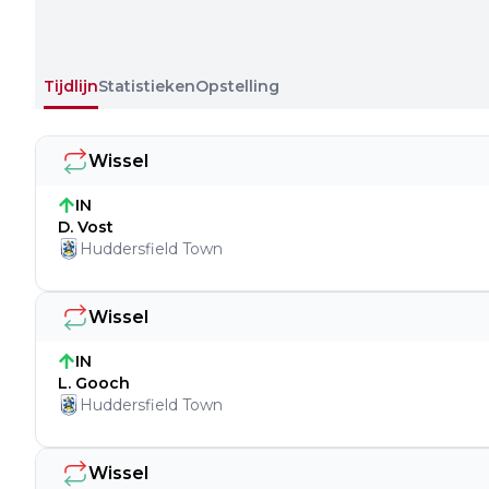
Tijdlijn
Statistieken
Opstelling
Wissel
IN
D. Vost
Huddersfield Town
Wissel
IN
L. Gooch
Huddersfield Town
Wissel