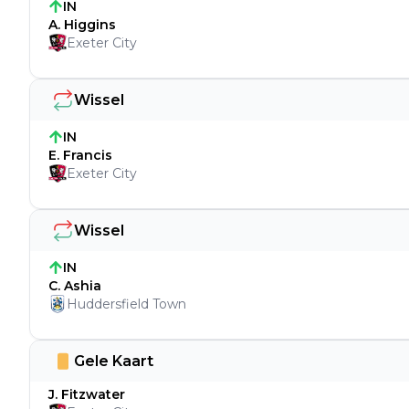
IN
A. Higgins
Exeter City
Wissel
IN
E. Francis
Exeter City
Wissel
IN
C. Ashia
Huddersfield Town
Gele Kaart
J. Fitzwater