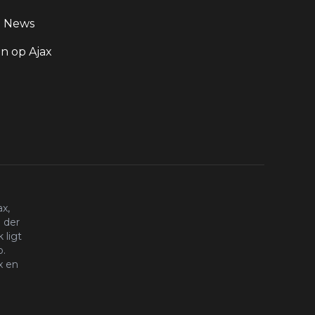
g News
 op Ajax
x,
 der
 ligt
o.
x en