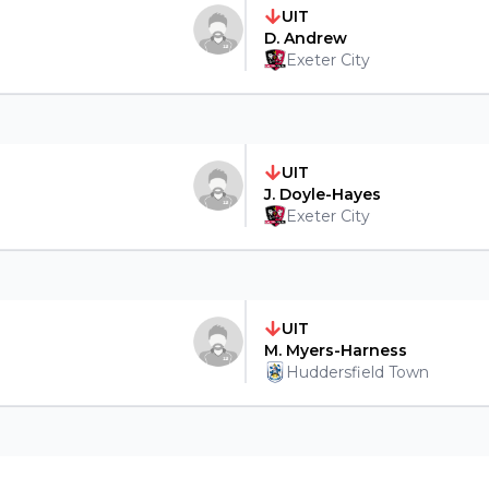
UIT
D. Andrew
Exeter City
UIT
J. Doyle-Hayes
Exeter City
UIT
M. Myers-Harness
Huddersfield Town