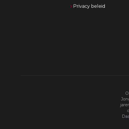
Privacy beleid
O
Jong
jare
o
Daa