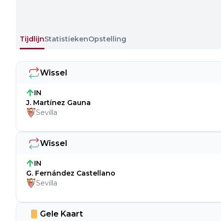
Tijdlijn
Statistieken
Opstelling
Wissel
IN
J. Martínez Gauna
Sevilla
Wissel
IN
G. Fernández Castellano
Sevilla
Gele Kaart