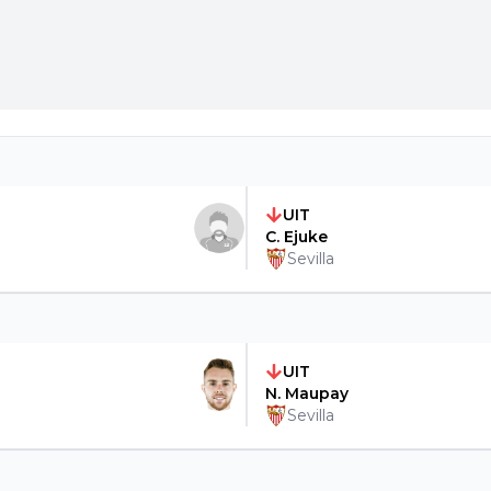
UIT
C. Ejuke
Sevilla
UIT
N. Maupay
Sevilla