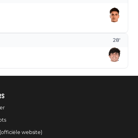
28
’
RS
er
ots
 (officiële website)