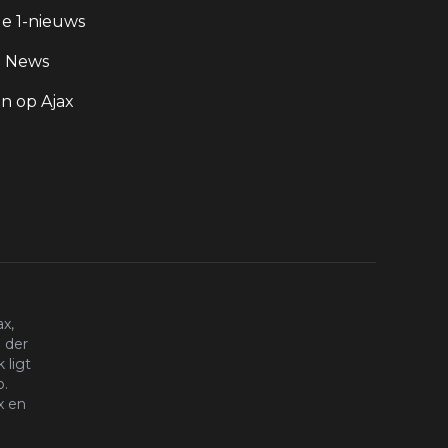
e 1-nieuws
g News
 op Ajax
x,
 der
 ligt
o.
x en