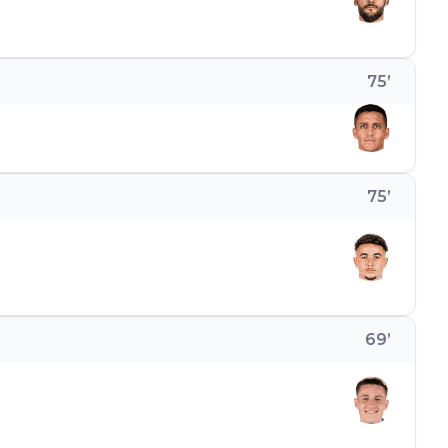
75
’
75
’
69
’