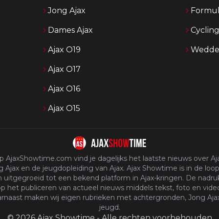
Jong Ajax
Formul
Dames Ajax
Cyclin
Ajax O19
Wedden
Ajax O17
Ajax O16
Ajax O15
p AjaxShowtime.com vind je dagelijks het laatste nieuws over Aja
 Ajax en de jeugdopleiding van Ajax. Ajax Showtime is in de loop
n uitgegroeid tot een bekend platform in Ajax-kringen. De nadruk
p het publiceren van actueel nieuws middels tekst, foto en vide
rnaast maken wij eigen rubrieken met achtergronden, Jong Aja
jeugd.
©
2026
Ajax Showtime
-
Alle rechten voorbehouden