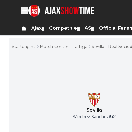
Ajax
Competitie
AS
Official Fans
▼
▼
▼
Startpagina
Match Center
La Liga
Sevilla - Real Socie
Sevilla
Sánchez Sánchez
50
'