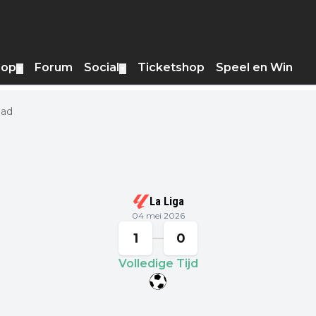
hop
Forum
Social
Ticketshop
Speel en Win
▼
▼
dad
La Liga
04 mei 2026
1
0
Volledige Tijd