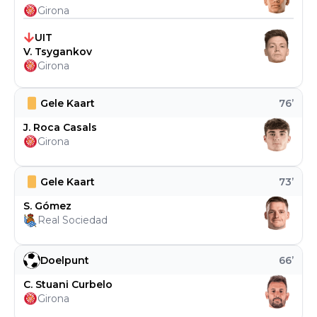
Girona
UIT
V. Tsygankov
Girona
Gele Kaart
76
’
J. Roca Casals
Girona
Gele Kaart
73
’
S. Gómez
Real Sociedad
Doelpunt
66
’
C. Stuani Curbelo
Girona