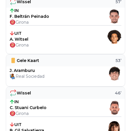
Wissel
57
’
IN
F. Beltrán Peinado
Girona
UIT
A. Witsel
Girona
Gele Kaart
53
’
J. Aramburu
Real Sociedad
Wissel
46
’
IN
C. Stuani Curbelo
Girona
UIT
B. Gil Salvatierra