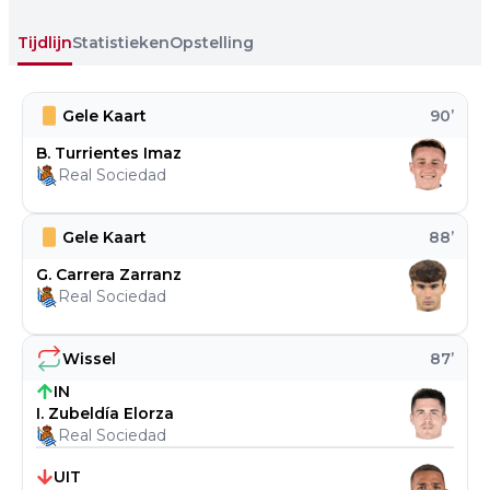
Tijdlijn
Statistieken
Opstelling
Gele Kaart
90
’
B. Turrientes Imaz
Real Sociedad
Gele Kaart
88
’
G. Carrera Zarranz
Real Sociedad
Wissel
87
’
IN
I. Zubeldía Elorza
Real Sociedad
UIT