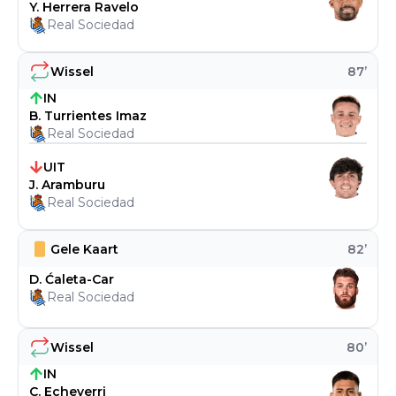
Y. Herrera Ravelo
Real Sociedad
Wissel
87
’
IN
B. Turrientes Imaz
Real Sociedad
UIT
J. Aramburu
Real Sociedad
Gele Kaart
82
’
D. Ćaleta-Car
Real Sociedad
Wissel
80
’
IN
C. Echeverri