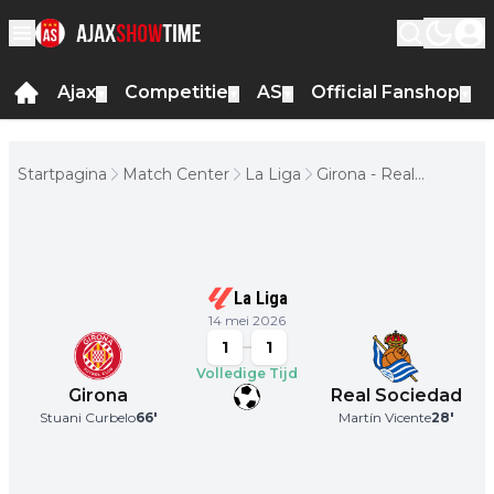
Ajax
Competitie
AS
Official Fanshop
▼
▼
▼
▼
Startpagina
Match Center
La Liga
Girona - Real
Sociedad
La Liga
14 mei 2026
1
1
Volledige Tijd
Girona
Real Sociedad
Stuani Curbelo
66
'
Martín Vicente
28
'