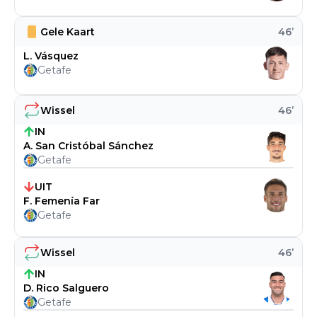
Gele Kaart
46
’
L. Vásquez
Getafe
Wissel
46
’
IN
A. San Cristóbal Sánchez
Getafe
UIT
F. Femenía Far
Getafe
Wissel
46
’
IN
D. Rico Salguero
Getafe