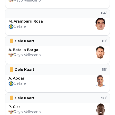
Rayo Vallecano
64
’
M. Arambarri Rosa
Getafe
Gele Kaart
61
’
A. Batalla Barga
Rayo Vallecano
Gele Kaart
55
’
A. Abqar
Getafe
Gele Kaart
50
’
P. Ciss
Rayo Vallecano