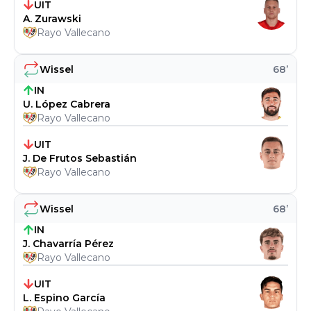
UIT
A. Zurawski
Rayo Vallecano
Wissel
68
’
IN
U. López Cabrera
Rayo Vallecano
UIT
J. De Frutos Sebastián
Rayo Vallecano
Wissel
68
’
IN
J. Chavarría Pérez
Rayo Vallecano
UIT
L. Espino García