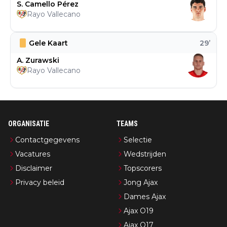
S. Camello Pérez
Rayo Vallecano
Gele Kaart
29
’
A. Zurawski
Rayo Vallecano
ORGANISATIE
TEAMS
Contactgegevens
Selectie
Vacatures
Wedstrijden
Disclaimer
Topscorers
Privacy beleid
Jong Ajax
Dames Ajax
Ajax O19
Ajax O17