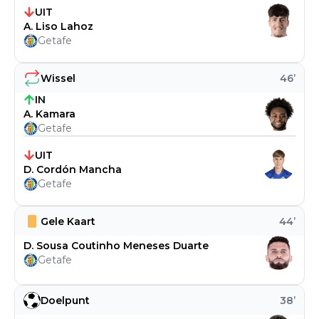
UIT
A. Liso Lahoz
Getafe
Wissel
46
’
IN
A. Kamara
Getafe
UIT
D. Cordón Mancha
Getafe
Gele Kaart
44
’
D. Sousa Coutinho Meneses Duarte
Getafe
Doelpunt
38
’