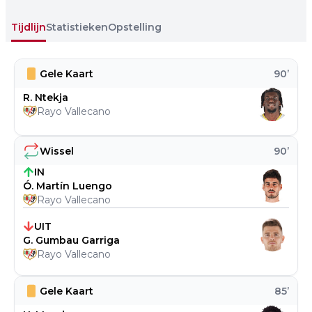
Tijdlijn
Statistieken
Opstelling
Gele Kaart
90
’
R. Ntekja
Rayo Vallecano
Wissel
90
’
IN
Ó. Martín Luengo
Rayo Vallecano
UIT
G. Gumbau Garriga
Rayo Vallecano
Gele Kaart
85
’