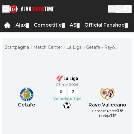
Ajax
Competitie
AS
Official Fanshop
▼
▼
▼
▼
Startpagina
Match Center
La Liga
Getafe - Rayo
Vallecano
La Liga
03 mei 2026
0
2
Volledige Tijd
Getafe
Rayo Vallecano
Camello Pérez
38
'
Ntekja
73
'