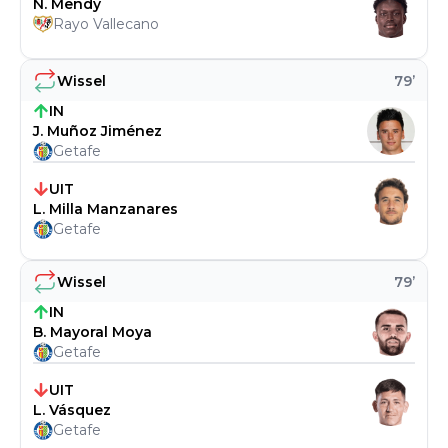
N. Mendy
Rayo Vallecano
Wissel
79
’
IN
J. Muñoz Jiménez
Getafe
UIT
L. Milla Manzanares
Getafe
Wissel
79
’
IN
B. Mayoral Moya
Getafe
UIT
L. Vásquez
Getafe