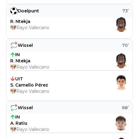
Doelpunt
73
’
R. Ntekja
Rayo Vallecano
Wissel
70
’
IN
R. Ntekja
Rayo Vallecano
UIT
S. Camello Pérez
Rayo Vallecano
Wissel
68
’
IN
A. Ratiu
Rayo Vallecano