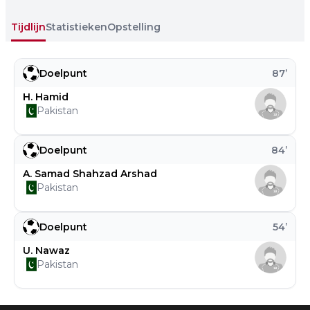
Tijdlijn
Statistieken
Opstelling
Doelpunt
87
’
H. Hamid
Pakistan
Doelpunt
84
’
A. Samad Shahzad Arshad
Pakistan
Doelpunt
54
’
U. Nawaz
Pakistan