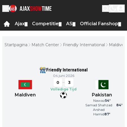
Ajax
Competitie
AS
Official Fanshop
▼
▼
▼
▼
Startpagina
Match Center
Friendly International
Maldiven
-
Pakistan
Friendly International
04 juni 2026
0
3
Volledige Tijd
Maldiven
Pakistan
Nawaz
54
'
Samad Shahzad
84
'
Arshad
Hamid
87
'