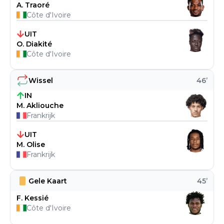
A. Traoré
Côte d'Ivoire
UIT
O. Diakité
Côte d'Ivoire
Wissel
46
’
IN
M. Akliouche
Frankrijk
UIT
M. Olise
Frankrijk
Gele Kaart
45
’
F. Kessié
Côte d'Ivoire