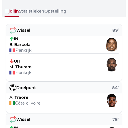
Tijdlijn
Statistieken
Opstelling
Wissel
89
’
IN
B. Barcola
Frankrijk
UIT
M. Thuram
Frankrijk
Doelpunt
84
’
A. Traoré
Côte d'Ivoire
Wissel
78
’