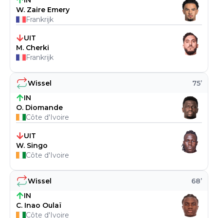
IN
W. Zaire Emery
Frankrijk
UIT
M. Cherki
Frankrijk
Wissel
75
’
IN
O. Diomande
Côte d'Ivoire
UIT
W. Singo
Côte d'Ivoire
Wissel
68
’
IN
C. Inao Oulaï
Côte d'Ivoire