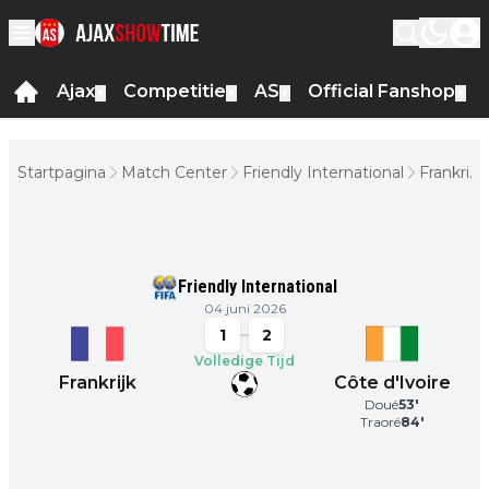
Ajax
Competitie
AS
Official Fanshop
▼
▼
▼
▼
Startpagina
Match Center
Friendly International
Frankrijk
- Côte
D'Ivoire
Friendly International
04 juni 2026
1
2
Volledige Tijd
Frankrijk
Côte d'Ivoire
Doué
53
'
Traoré
84
'