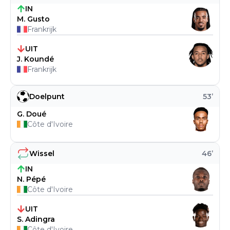
IN
M. Gusto
Frankrijk
UIT
J. Koundé
Frankrijk
Doelpunt
53
’
G. Doué
Côte d'Ivoire
Wissel
46
’
IN
N. Pépé
Côte d'Ivoire
UIT
S. Adingra
Côte d'Ivoire