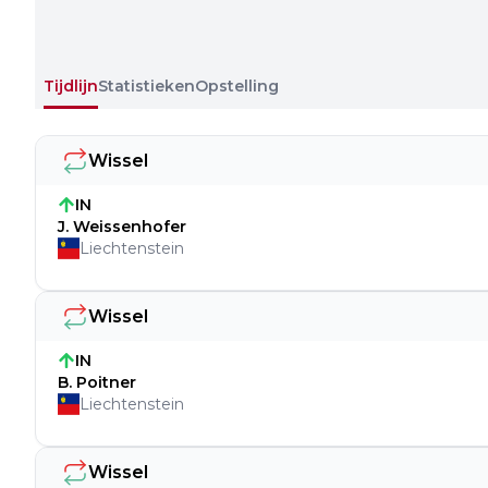
Tijdlijn
Statistieken
Opstelling
Wissel
IN
J. Weissenhofer
Liechtenstein
Wissel
IN
B. Poitner
Liechtenstein
Wissel