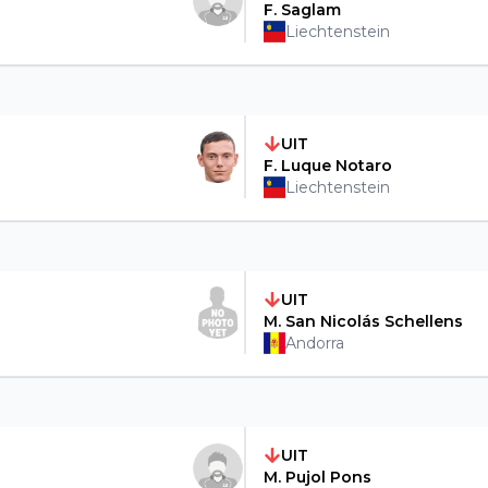
F. Saglam
Liechtenstein
UIT
F. Luque Notaro
Liechtenstein
UIT
M. San Nicolás Schellens
Andorra
UIT
M. Pujol Pons