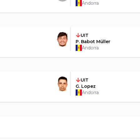
Andorra
UIT
P. Babot Müller
Andorra
UIT
G. Lopez
Andorra