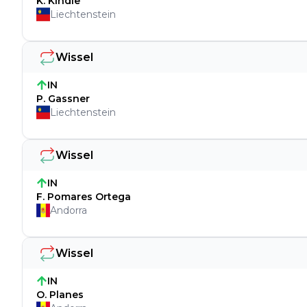
K. Kindle
Liechtenstein
Wissel
IN
P. Gassner
Liechtenstein
Wissel
IN
F. Pomares Ortega
Andorra
Wissel
IN
O. Planes