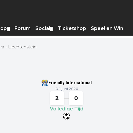
hop
Forum
Social
Ticketshop
Speel en Win
▼
▼
ra - Liechtenstein
Friendly International
04 juni 2026
2
0
Volledige Tijd