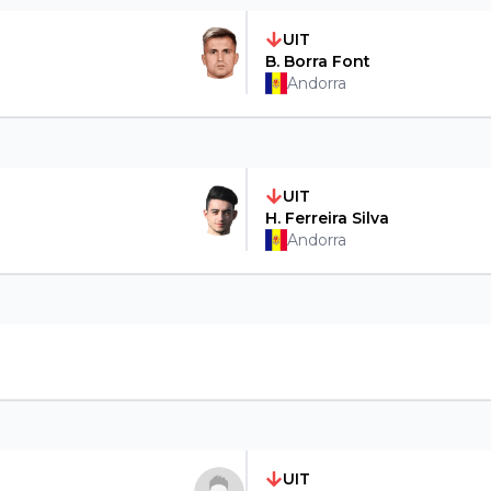
UIT
B. Borra Font
Andorra
UIT
H. Ferreira Silva
Andorra
UIT