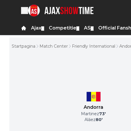
Ajax
Competitie
AS
Official Fans
▼
▼
▼
Startpagina
Match Center
Friendly International
Andor
Andorra
Martinez
73
'
Aláez
80
'