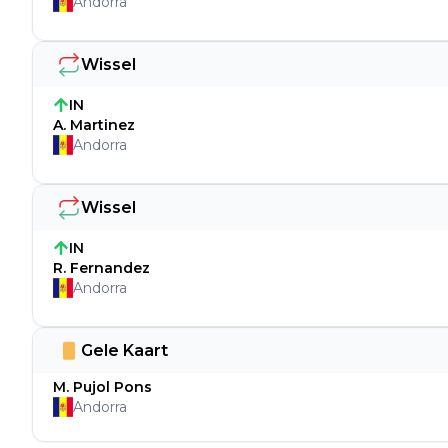
Andorra
Wissel
IN
A. Martinez
Andorra
Wissel
IN
R. Fernandez
Andorra
Gele Kaart
M. Pujol Pons
Andorra