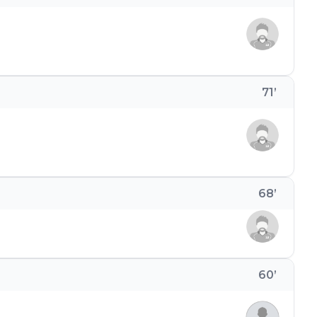
71
’
68
’
60
’