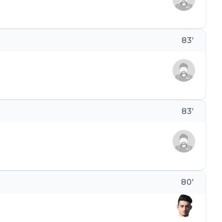
83
’
83
’
80
’