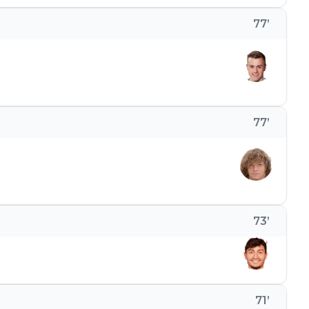
77
’
77
’
73
’
71
’