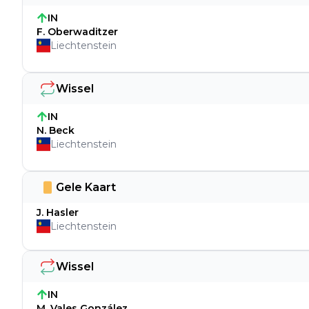
IN
F. Oberwaditzer
Liechtenstein
Wissel
IN
N. Beck
Liechtenstein
Gele Kaart
J. Hasler
Liechtenstein
Wissel
IN
M. Vales González