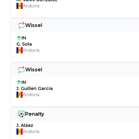
Andorra
Wissel
IN
G. Sola
Andorra
Wissel
IN
J. Guillen Garcia
Andorra
Penalty
J. Aláez
Andorra