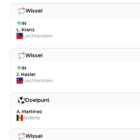
Wissel
IN
L. Kranz
Liechtenstein
Wissel
IN
J. Hasler
Liechtenstein
Doelpunt
A. Martinez
Andorra
Wissel