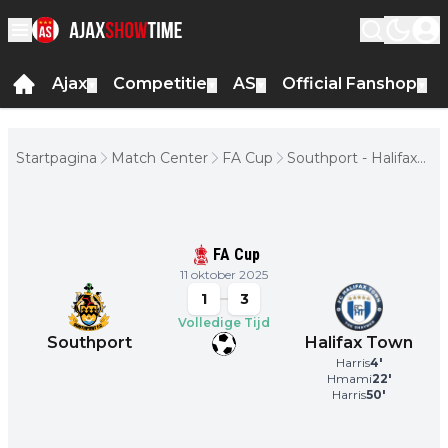
Ajax
Competitie
AS
Official Fanshop
▼
▼
▼
▼
Startpagina
Match Center
FA Cup
Southport - Halifax
Town
FA Cup
11 oktober 2025
1
3
Volledige Tijd
Southport
Halifax Town
Harris
4
'
Hmami
22
'
Harris
50
'