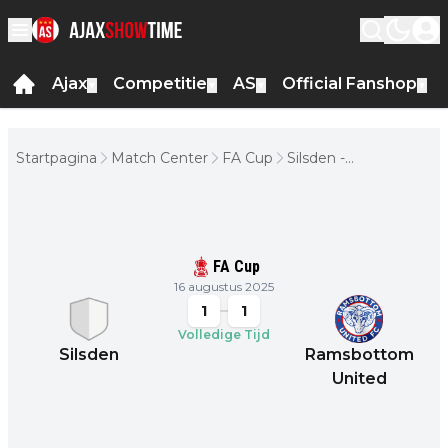
Ajax
Competitie
AS
Official Fanshop
▼
▼
▼
▼
Startpagina
Match Center
FA Cup
Silsden -
Ramsbottom
United
FA Cup
16 augustus 2025
1
1
Volledige Tijd
Silsden
Ramsbottom
United