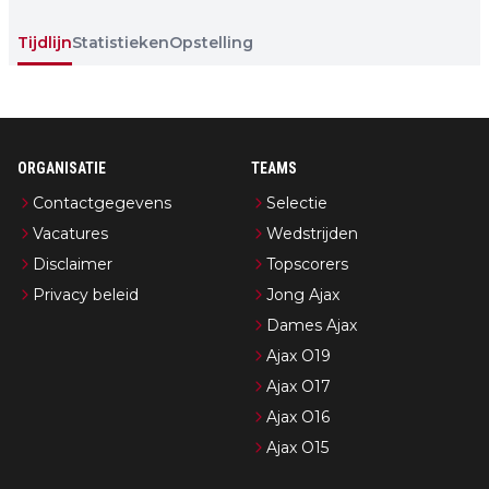
Tijdlijn
Statistieken
Opstelling
ORGANISATIE
TEAMS
Contactgegevens
Selectie
Vacatures
Wedstrijden
Disclaimer
Topscorers
Privacy beleid
Jong Ajax
Dames Ajax
Ajax O19
Ajax O17
Ajax O16
Ajax O15