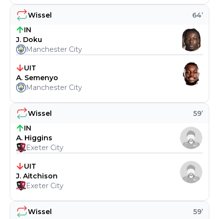
Wissel
64
’
IN
J. Doku
Manchester City
UIT
A. Semenyo
Manchester City
Wissel
59
’
IN
A. Higgins
Exeter City
UIT
J. Aitchison
Exeter City
Wissel
59
’