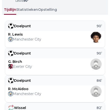
Lewis
90
'
Tijdlijn
Statistieken
Opstelling
Doelpunt
90
’
R. Lewis
Manchester City
Doelpunt
90
’
G. Birch
Exeter City
Doelpunt
86
’
R. McAidoo
Manchester City
Wissel
82
’