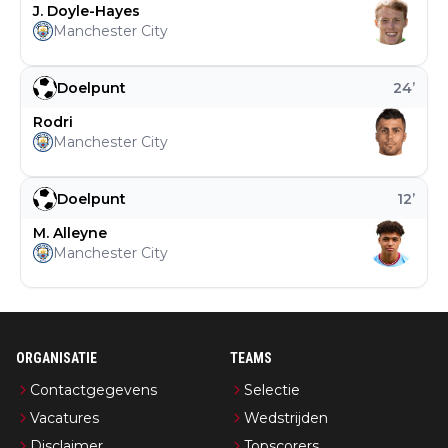
J. Doyle-Hayes
Manchester City
Doelpunt
24
’
Rodri
Manchester City
Doelpunt
12
’
M. Alleyne
Manchester City
ORGANISATIE
TEAMS
Contactgegevens
Selectie
Vacatures
Wedstrijden
Disclaimer
Topscorers