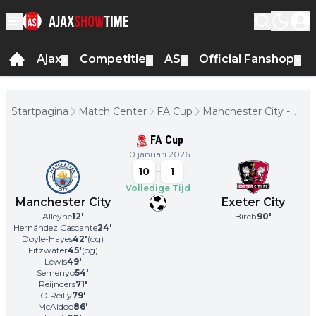
Ajax
Competitie
AS
Official Fanshop
▼
▼
▼
▼
Startpagina
Match Center
FA Cup
Manchester City -
Exeter City
FA Cup
10 januari 2026
10
1
Volledige Tijd
Manchester City
Exeter City
Alleyne
12
'
Birch
90
'
Hernández Cascante
24
'
Doyle-Hayes
42
'
(og)
Fitzwater
45
'
(og)
Lewis
49
'
Semenyo
54
'
Reijnders
71
'
O'Reilly
79
'
McAidoo
86
'