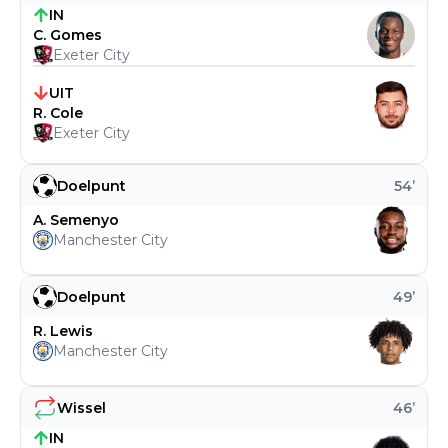
IN
C. Gomes
Exeter City
UIT
R. Cole
Exeter City
Doelpunt
54
’
A. Semenyo
Manchester City
Doelpunt
49
’
R. Lewis
Manchester City
Wissel
46
’
IN