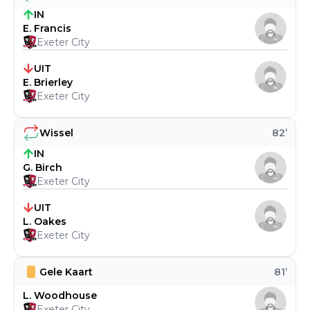
IN
E. Francis
Exeter City
UIT
E. Brierley
Exeter City
Wissel
82
’
IN
G. Birch
Exeter City
UIT
L. Oakes
Exeter City
Gele Kaart
81
’
L. Woodhouse
Exeter City