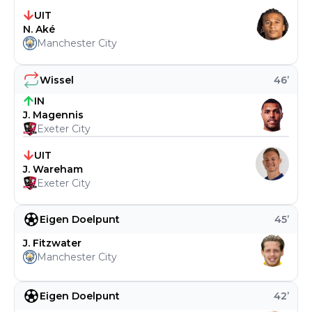
UIT
N. Aké
Manchester City
Wissel
46
’
IN
J. Magennis
Exeter City
UIT
J. Wareham
Exeter City
Eigen Doelpunt
45
’
J. Fitzwater
Manchester City
Eigen Doelpunt
42
’