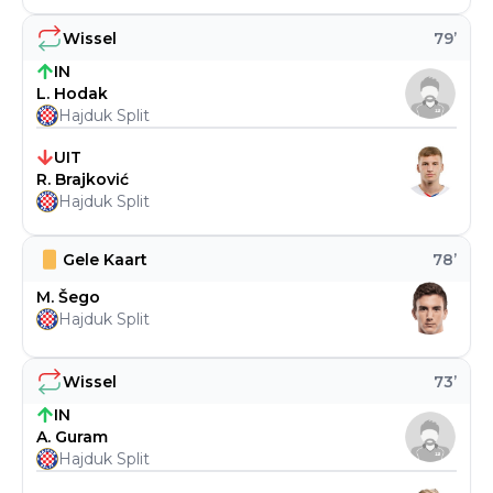
Wissel
79
’
IN
L. Hodak
Hajduk Split
UIT
R. Brajković
Hajduk Split
Gele Kaart
78
’
M. Šego
Hajduk Split
Wissel
73
’
IN
A. Guram
Hajduk Split