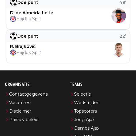
Doelpunt
49
’
D. de Almeida Leite
Hajduk Split
Doelpunt
22
’
R. Brajković
Hajduk Split
ORGANISATIE
TEAMS
Contactgegevens
Selectie
Vacatures
Wedstrijden
Disclaimer
Topscorers
Privacy beleid
Jong Ajax
Dames Ajax