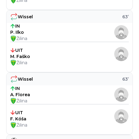
Žilina
Wissel
63
’
IN
P. Iľko
Žilina
UIT
M. Faško
Žilina
Wissel
63
’
IN
A. Florea
Žilina
UIT
F. Kóša
Žilina