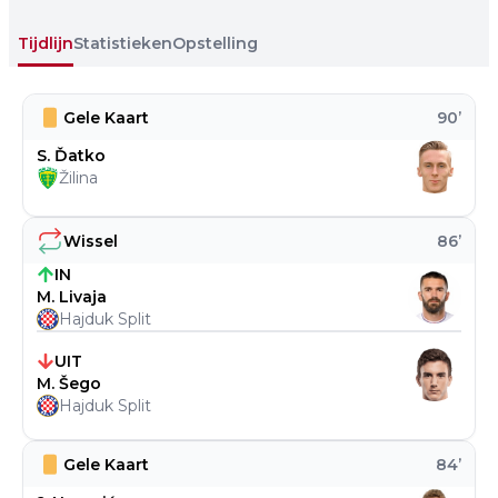
Tijdlijn
Statistieken
Opstelling
Gele Kaart
90
’
S. Ďatko
Žilina
Wissel
86
’
IN
M. Livaja
Hajduk Split
UIT
M. Šego
Hajduk Split
Gele Kaart
84
’