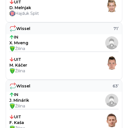
UIT
D. Melnjak
Hajduk Split
Wissel
71
’
IN
X. Mveng
Žilina
UIT
M. Káčer
Žilina
Wissel
63
’
IN
J. Minárik
Žilina
UIT
F. Kaša