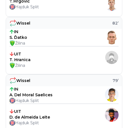
?. Hrgović
Hajduk Split
Wissel
82
’
IN
S. Ďatko
Žilina
UIT
T. Hranica
Žilina
Wissel
79
’
IN
A. Del Moral Saelices
Hajduk Split
UIT
D. de Almeida Leite
Hajduk Split