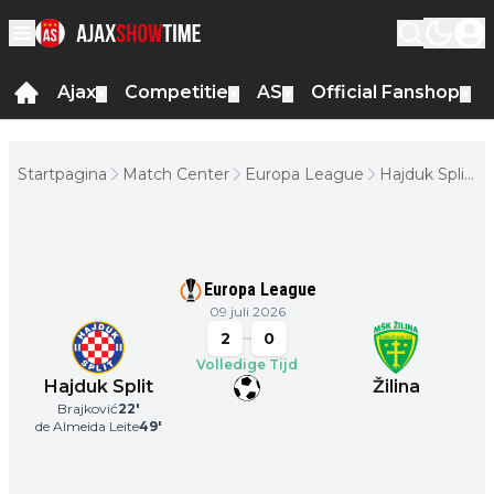
Ajax
Competitie
AS
Official Fanshop
▼
▼
▼
▼
Startpagina
Match Center
Europa League
Hajduk Split
- Žilina
Europa League
09 juli 2026
2
0
Volledige Tijd
Hajduk Split
Žilina
Brajković
22
'
de Almeida Leite
49
'