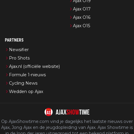
Ajax O19
Ajax O17
Ajax O16
Ajax O15
PARTNERS
Newsifier
Pro Shots
Ajax.nl (officiële website)
Formule 1-nieuws
Cycling News
Wedden op Ajax
Op AjaxShowtime.com vind je dagelijks het laatste nieuws over
Ajax, Jong Ajax en de jeugdopleiding van Ajax. Ajax Showtime is
in de loop der jaren uitgegroeid tot een bekend platform in