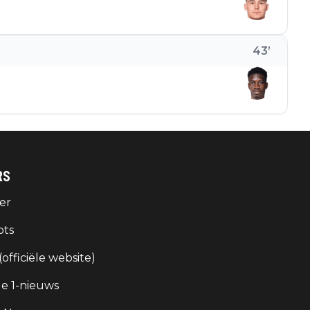
43
’
RS
er
ots
 (officiële website)
e 1-nieuws