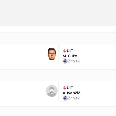
UIT
M. Ćuže
Zrinjski
UIT
A. Ivančić
Zrinjski