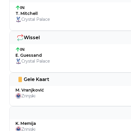
IN
T. Mitchell
Crystal Palace
Wissel
IN
E. Guessand
Crystal Palace
Gele Kaart
M. Vranjković
Zrinjski
K. Memija
Zrinjski