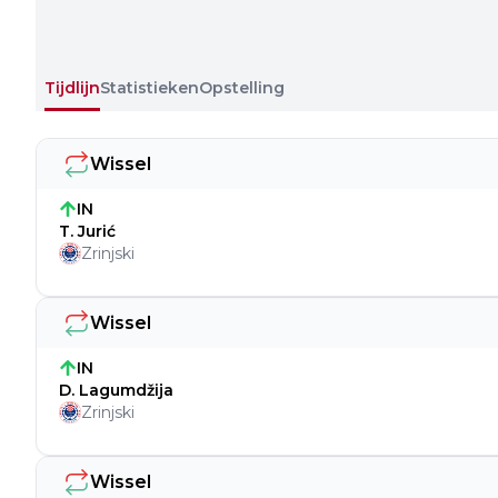
Tijdlijn
Statistieken
Opstelling
Wissel
IN
T. Jurić
Zrinjski
Wissel
IN
D. Lagumdžija
Zrinjski
Wissel