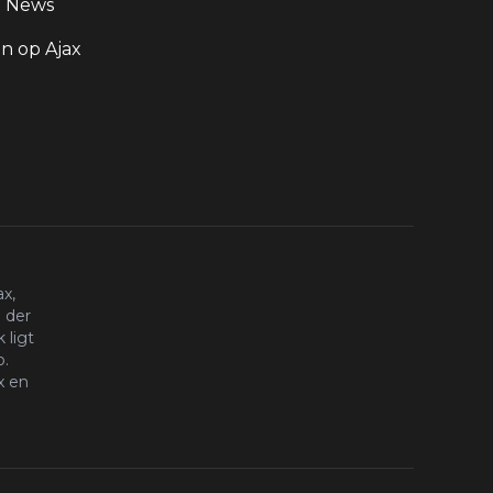
g News
 op Ajax
x,
 der
 ligt
o.
x en