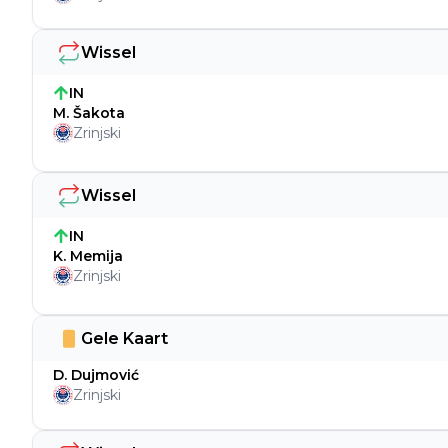
Wissel
IN
M. Šakota
Zrinjski
Wissel
IN
K. Memija
Zrinjski
Gele Kaart
D. Dujmović
Zrinjski