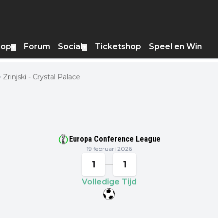
hop
Forum
Social
Ticketshop
Speel en Win
▼
▼
Zrinjski - Crystal Palace
Europa Conference League
19 februari 2026
1
1
Volledige Tijd