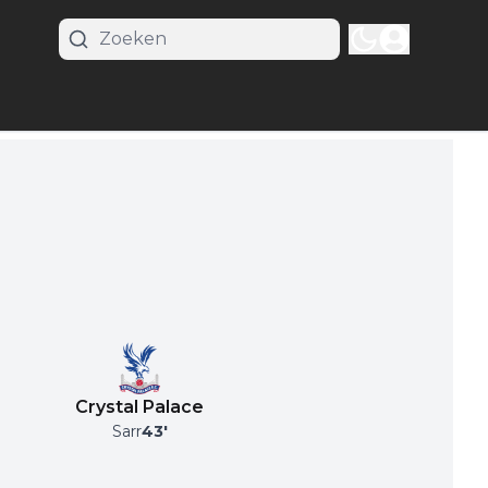
Crystal Palace
Sarr
43
'