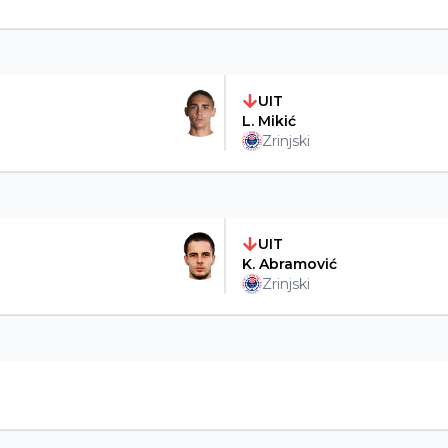
UIT
L. Mikić
Zrinjski
UIT
K. Abramović
Zrinjski