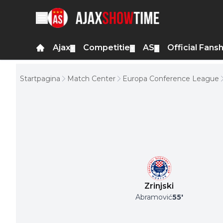
Ajax
Competitie
AS
Official Fans
▼
▼
▼
Startpagina
Match Center
Europa Conference League
Zrinjski
Abramović
55
'