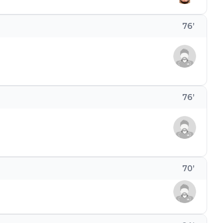
76
’
76
’
70
’