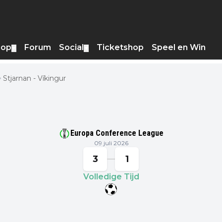
hop
Forum
Social
Ticketshop
Speel en Win
▼
▼
Stjarnan - Víkingur
Europa Conference League
09 juli 2026
3
1
Volledige Tijd