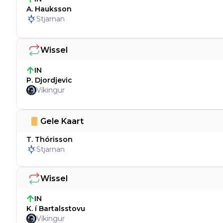
A. Hauksson
Stjarnan
Wissel
IN
P. Djordjevic
Víkingur
Gele Kaart
T. Thórisson
Stjarnan
Wissel
IN
K. í Bartalsstovu
Víkingur