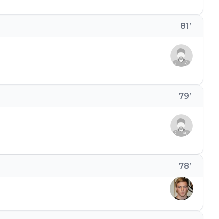
81
’
79
’
78
’