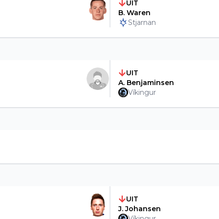
UIT
B. Waren
Stjarnan
UIT
A. Benjaminsen
Víkingur
UIT
J. Johansen
Víkingur