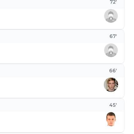
72
’
67
’
66
’
45
’