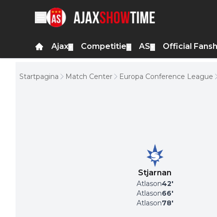
Ajax
Competitie
AS
Official Fans
▼
▼
▼
Startpagina
Match Center
Europa Conference League
Stjarnan
Atlason
42
'
Atlason
66
'
Atlason
78
'