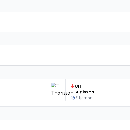
UIT
H. Ægisson
Stjarnan