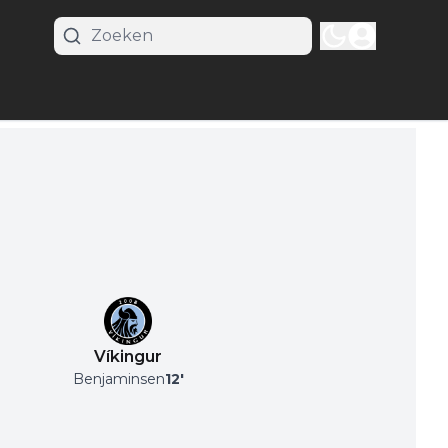
Víkingur
Benjaminsen
12
'