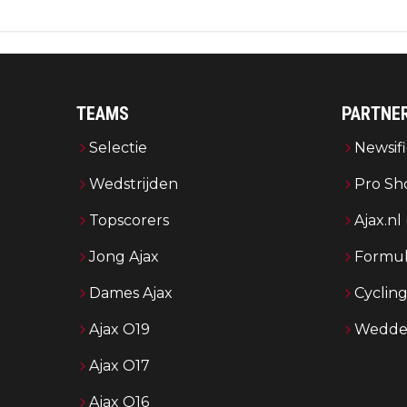
TEAMS
PARTNE
Selectie
Newsifi
Wedstrijden
Pro Sh
Topscorers
Ajax.nl
Jong Ajax
Formul
Dames Ajax
Cyclin
Ajax O19
Wedden
Ajax O17
Ajax O16