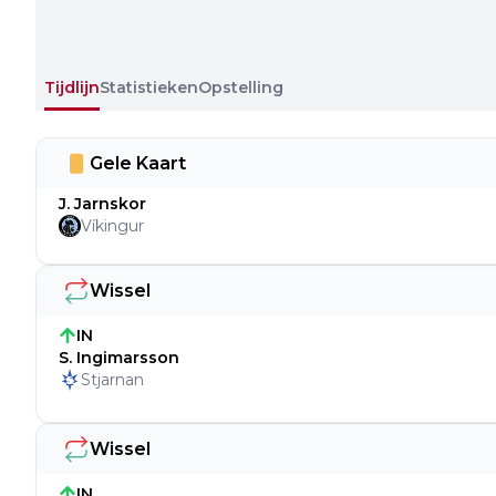
Tijdlijn
Statistieken
Opstelling
Gele Kaart
J. Jarnskor
Víkingur
Wissel
IN
S. Ingimarsson
Stjarnan
Wissel
IN