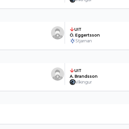
UIT
Ö. Eggertsson
Stjarnan
UIT
A. Brandsson
Víkingur