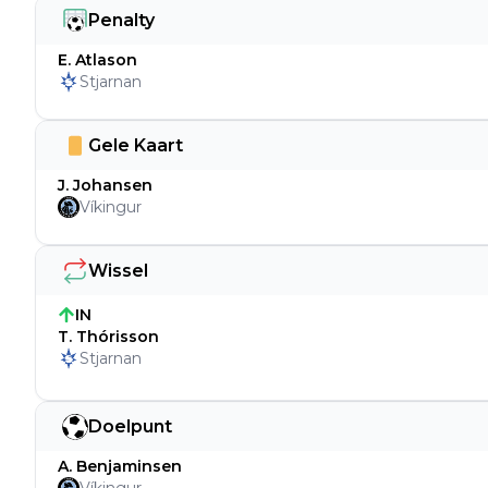
Penalty
E. Atlason
Stjarnan
Gele Kaart
J. Johansen
Víkingur
Wissel
IN
T. Thórisson
Stjarnan
Doelpunt
A. Benjaminsen