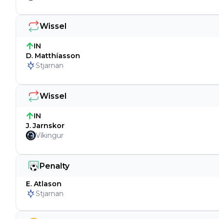
Wissel
IN
D. Matthíasson
Stjarnan
Wissel
IN
J. Jarnskor
Víkingur
Penalty
E. Atlason
Stjarnan