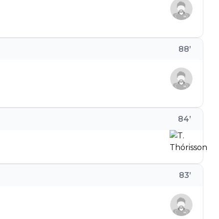
88
’
84
’
83
’