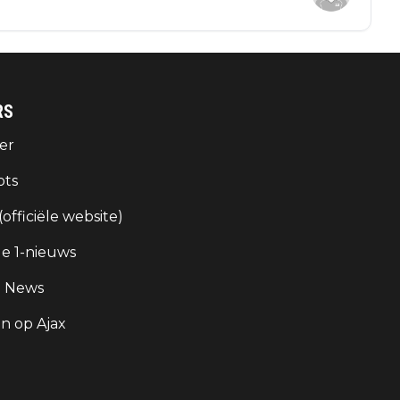
RS
er
ots
 (officiële website)
e 1-nieuws
g News
 op Ajax