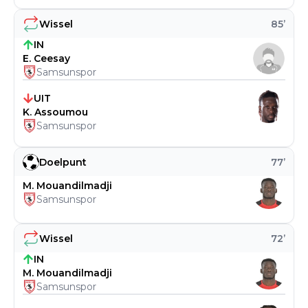
Wissel
85
’
IN
E. Ceesay
Samsunspor
UIT
K. Assoumou
Samsunspor
Doelpunt
77
’
M. Mouandilmadji
Samsunspor
Wissel
72
’
IN
M. Mouandilmadji
Samsunspor