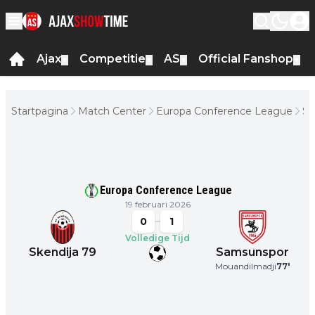
Ajax
Competitie
AS
Official Fanshop
▼
▼
▼
▼
Startpagina
Match Center
Europa Conference League
Sk
-
Sa
Europa Conference League
19 februari 2026
0
1
Volledige Tijd
Skendija 79
Samsunspor
Mouandilmadji
77
'