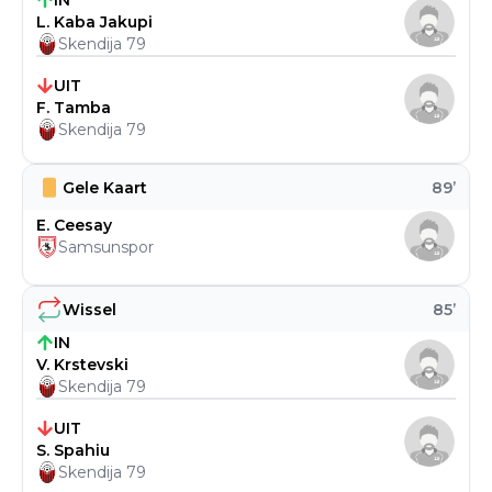
IN
L. Kaba Jakupi
Skendija 79
UIT
F. Tamba
Skendija 79
Gele Kaart
89
’
E. Ceesay
Samsunspor
Wissel
85
’
IN
V. Krstevski
Skendija 79
UIT
S. Spahiu
Skendija 79