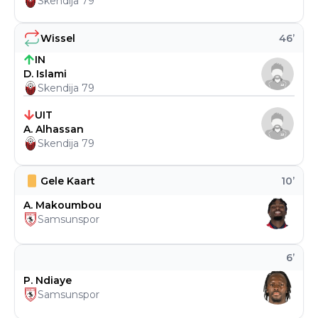
Skendija 79
Wissel
46
’
IN
D. Islami
Skendija 79
UIT
A. Alhassan
Skendija 79
Gele Kaart
10
’
A. Makoumbou
Samsunspor
6
’
P. Ndiaye
Samsunspor