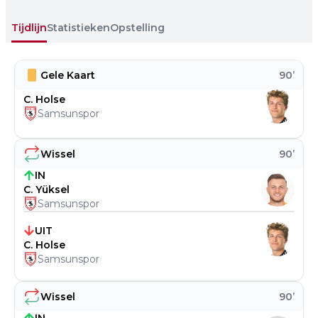
Tijdlijn
Statistieken
Opstelling
Gele Kaart
90
’
C. Holse
Samsunspor
Wissel
90
’
IN
C. Yüksel
Samsunspor
UIT
C. Holse
Samsunspor
Wissel
90
’