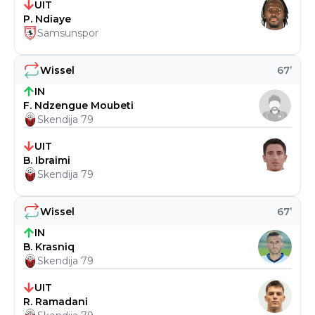
UIT
P. Ndiaye
Samsunspor
Wissel
67
’
IN
F. Ndzengue Moubeti
Skendija 79
UIT
B. Ibraimi
Skendija 79
Wissel
67
’
IN
B. Krasniq
Skendija 79
UIT
R. Ramadani