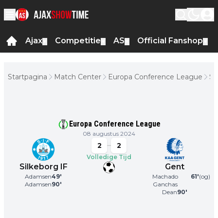
Ajax
Competitie
AS
Official Fanshop
▼
▼
▼
▼
Startpagina
Match Center
Europa Conference League
Si
IF
Europa Conference League
08 augustus 2024
2
2
Volledige Tijd
Silkeborg IF
Gent
Adamsen
49
'
Machado
61
'
(og)
Adamsen
90
'
Ganchas
Dean
90
'