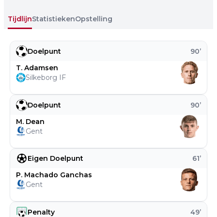
Tijdlijn
Statistieken
Opstelling
Doelpunt
90
’
T. Adamsen
Silkeborg IF
Doelpunt
90
’
M. Dean
Gent
Eigen Doelpunt
61
’
P. Machado Ganchas
Gent
Penalty
49
’