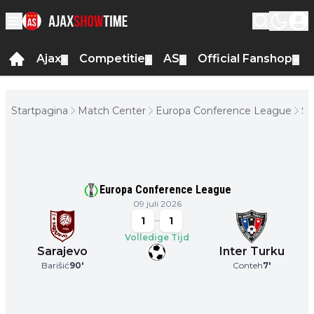
Ajax
Competitie
AS
Official Fanshop
▼
▼
▼
▼
Startpagina
Match Center
Europa Conference League
Sa
- 
Tu
Europa Conference League
09 juli 2026
1
1
Volledige Tijd
Sarajevo
Inter Turku
Barišić
90
'
Conteh
7
'