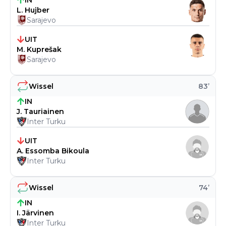
IN
L. Hujber
Sarajevo
UIT
M. Kuprešak
Sarajevo
Wissel
83
’
IN
J. Tauriainen
Inter Turku
UIT
A. Essomba Bikoula
Inter Turku
Wissel
74
’
IN
I. Järvinen
Inter Turku