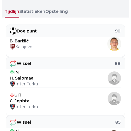
Tijdlijn
Statistieken
Opstelling
Doelpunt
90
’
B. Barišić
Sarajevo
Wissel
88
’
IN
H. Salomaa
Inter Turku
UIT
C. Jephta
Inter Turku
Wissel
85
’