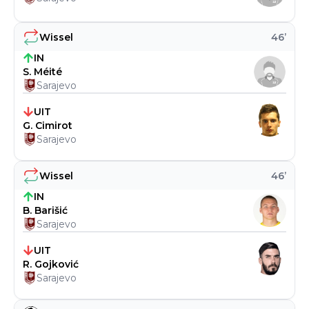
Wissel
46
’
IN
S. Méité
Sarajevo
UIT
G. Cimirot
Sarajevo
Wissel
46
’
IN
B. Barišić
Sarajevo
UIT
R. Gojković
Sarajevo