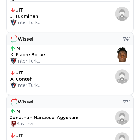
UIT
J. Tuominen
Inter Turku
Wissel
74
’
IN
K. Fiacre Botue
Inter Turku
UIT
A. Conteh
Inter Turku
Wissel
73
’
IN
Jonathan Nanaosei Agyekum
Sarajevo
UIT