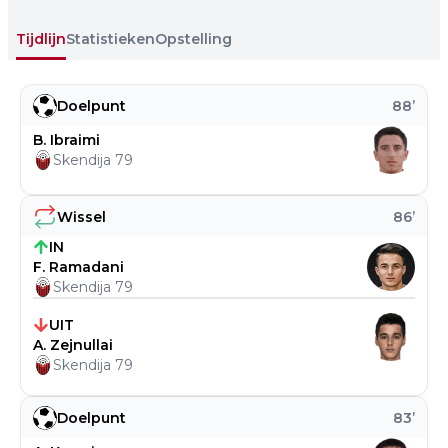
Tijdlijn
Statistieken
Opstelling
Doelpunt
88
’
B. Ibraimi
Skendija 79
Wissel
86
’
IN
F. Ramadani
Skendija 79
UIT
A. Zejnullai
Skendija 79
Doelpunt
83
’