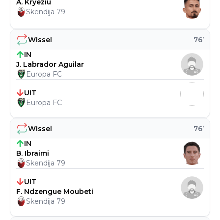
A. Kryeziu
Skendija 79
Wissel
76
’
IN
J. Labrador Aguilar
Europa FC
UIT
Europa FC
Wissel
76
’
IN
B. Ibraimi
Skendija 79
UIT
F. Ndzengue Moubeti
Skendija 79