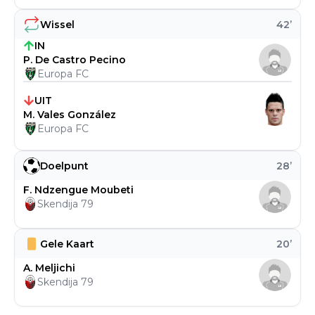
Wissel
42
’
IN
P. De Castro Pecino
Europa FC
UIT
M. Vales González
Europa FC
Doelpunt
28
’
F. Ndzengue Moubeti
Skendija 79
Gele Kaart
20
’
A. Meljichi
Skendija 79