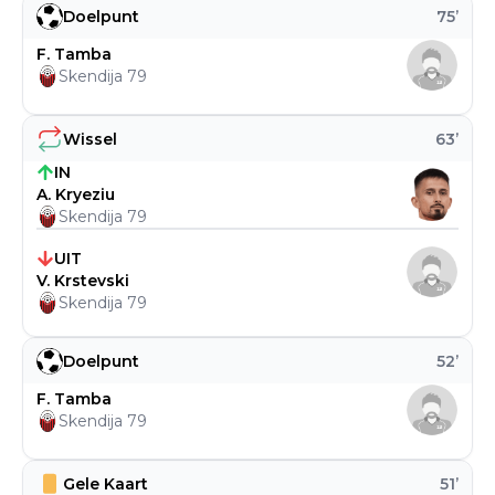
Doelpunt
75
’
F. Tamba
Skendija 79
Wissel
63
’
IN
A. Kryeziu
Skendija 79
UIT
V. Krstevski
Skendija 79
Doelpunt
52
’
F. Tamba
Skendija 79
Gele Kaart
51
’