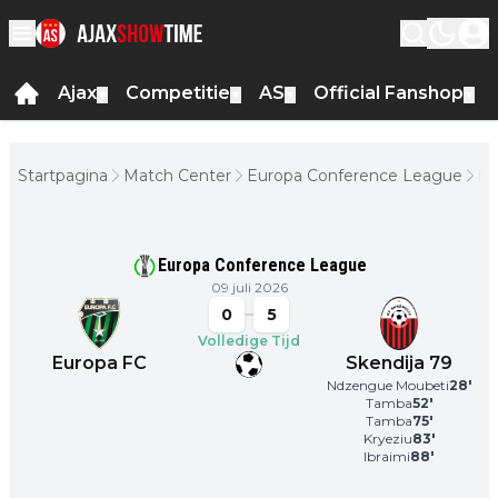
Ajax
Competitie
AS
Official Fanshop
▼
▼
▼
▼
Startpagina
Match Center
Europa Conference League
Eu
FC
Sk
79
Europa Conference League
09 juli 2026
0
5
Volledige Tijd
Europa FC
Skendija 79
Ndzengue Moubeti
28
'
Tamba
52
'
Tamba
75
'
Kryeziu
83
'
Ibraimi
88
'