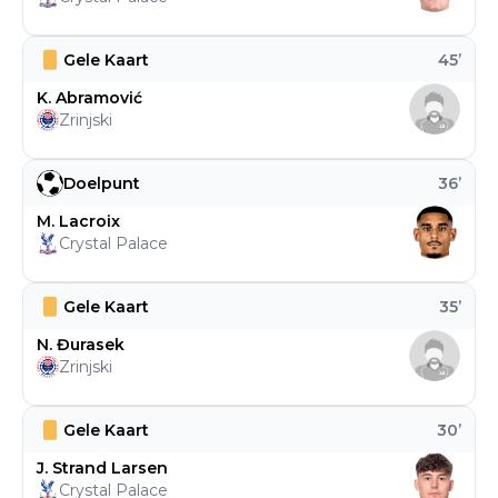
Gele Kaart
45
’
K. Abramović
Zrinjski
Doelpunt
36
’
M. Lacroix
Crystal Palace
Gele Kaart
35
’
N. Đurasek
Zrinjski
Gele Kaart
30
’
J. Strand Larsen
Crystal Palace