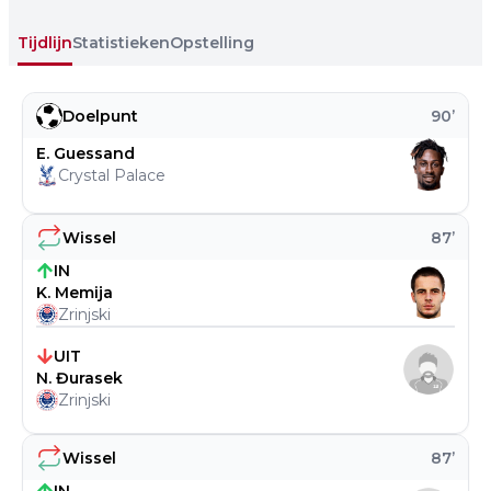
Tijdlijn
Statistieken
Opstelling
Doelpunt
90
’
E. Guessand
Crystal Palace
Wissel
87
’
IN
K. Memija
Zrinjski
UIT
N. Đurasek
Zrinjski
Wissel
87
’