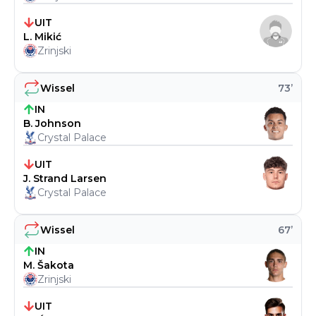
UIT
L. Mikić
Zrinjski
Wissel
73
’
IN
B. Johnson
Crystal Palace
UIT
J. Strand Larsen
Crystal Palace
Wissel
67
’
IN
M. Šakota
Zrinjski
UIT