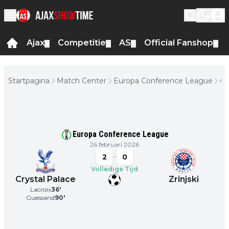
Ajax
Competitie
AS
Official Fanshop
▼
▼
▼
▼
Startpagina
Match Center
Europa Conference League
Cr
Pa
-
Zri
Europa Conference League
26 februari 2026
2
0
Volledige Tijd
Crystal Palace
Zrinjski
Lacroix
36
'
Guessand
90
'