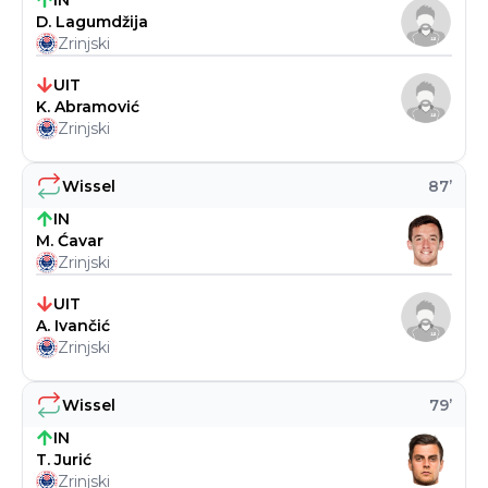
IN
D. Lagumdžija
Zrinjski
UIT
K. Abramović
Zrinjski
Wissel
87
’
IN
M. Ćavar
Zrinjski
UIT
A. Ivančić
Zrinjski
Wissel
79
’
IN
T. Jurić
Zrinjski