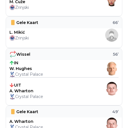
M. Ćuže
Zrinjski
Gele Kaart
66
’
L. Mikić
Zrinjski
Wissel
56
’
IN
W. Hughes
Crystal Palace
UIT
A. Wharton
Crystal Palace
Gele Kaart
49
’
A. Wharton
Crystal Palace