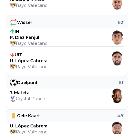
Rayo Vallecano
Wissel
62
’
IN
P. Díaz Fanjul
Rayo Vallecano
UIT
U. López Cabrera
Rayo Vallecano
Doelpunt
51
’
J. Mateta
Crystal Palace
Gele Kaart
48
’
U. López Cabrera
Rayo Vallecano