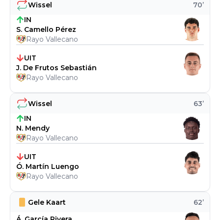
Wissel
70
’
IN
S. Camello Pérez
Rayo Vallecano
UIT
J. De Frutos Sebastián
Rayo Vallecano
Wissel
63
’
IN
N. Mendy
Rayo Vallecano
UIT
Ó. Martín Luengo
Rayo Vallecano
Gele Kaart
62
’
Á. García Rivera