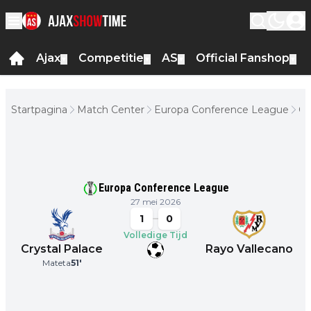
Ajax
Competitie
AS
Official Fanshop
▼
▼
▼
▼
Startpagina
Match Center
Europa Conference League
Cr
Pa
Ra
Va
Europa Conference League
27 mei 2026
1
0
Volledige Tijd
Crystal Palace
Rayo Vallecano
Mateta
51
'