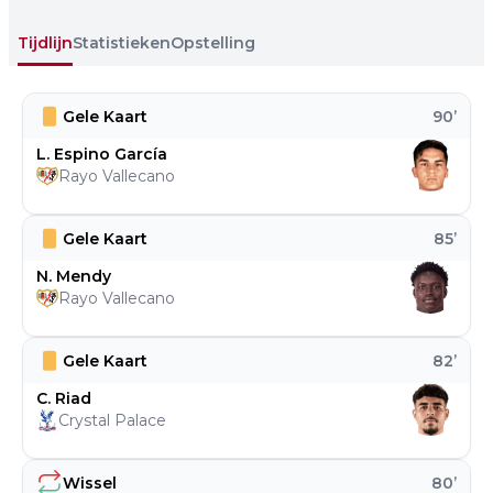
Tijdlijn
Statistieken
Opstelling
Gele Kaart
90
’
L. Espino García
Rayo Vallecano
Gele Kaart
85
’
N. Mendy
Rayo Vallecano
Gele Kaart
82
’
C. Riad
Crystal Palace
Wissel
80
’