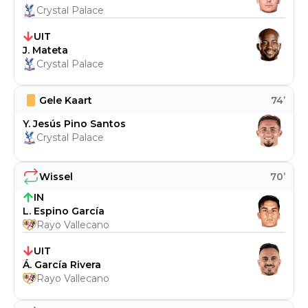
Crystal Palace
UIT
J. Mateta
Crystal Palace
Gele Kaart
74
’
Y. Jesús Pino Santos
Crystal Palace
Wissel
70
’
IN
L. Espino García
Rayo Vallecano
UIT
Á. García Rivera
Rayo Vallecano