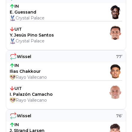
IN
E. Guessand
Crystal Palace
UIT
Y. Jesús Pino Santos
Crystal Palace
Wissel
77
’
IN
Ilias Chakkour
Rayo Vallecano
UIT
I. Palazón Camacho
Rayo Vallecano
Wissel
76
’
IN
J. Strand Larsen