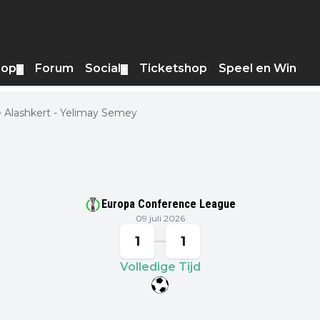
hop
Forum
Social
Ticketshop
Speel en Win
▼
▼
Alashkert - Yelimay Semey
Europa Conference League
09 juli 2026
1
1
Volledige Tijd