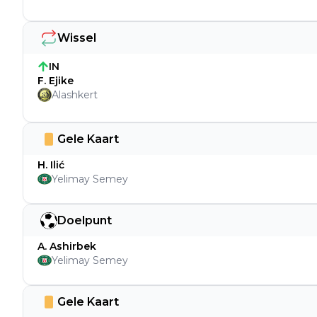
Wissel
IN
F. Ejike
Alashkert
Gele Kaart
H. Ilić
Yelimay Semey
Doelpunt
A. Ashirbek
Yelimay Semey
Gele Kaart