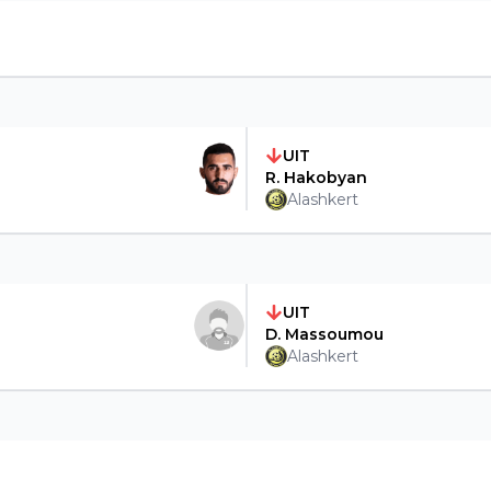
UIT
R. Hakobyan
Alashkert
UIT
D. Massoumou
Alashkert