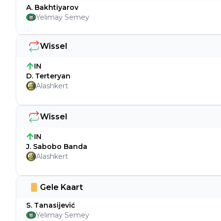
A. Bakhtiyarov
Yelimay Semey
Wissel
IN
D. Terteryan
Alashkert
Wissel
IN
J. Sabobo Banda
Alashkert
Gele Kaart
S. Tanasijević
Yelimay Semey