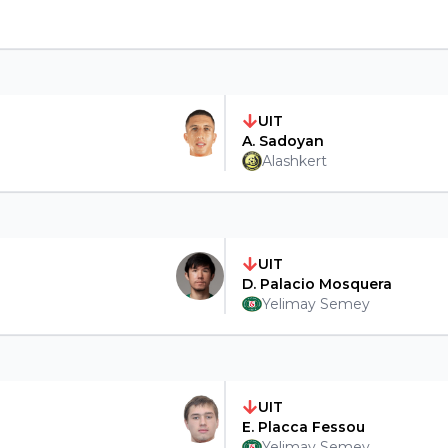
UIT
A. Sadoyan
Alashkert
UIT
D. Palacio Mosquera
Yelimay Semey
UIT
E. Placca Fessou
Yelimay Semey