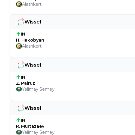
Alashkert
Wissel
IN
H. Hakobyan
Alashkert
Wissel
IN
Z. Pairuz
Yelimay Semey
Wissel
IN
R. Murtazaev
Yelimay Semey