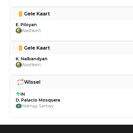
Gele Kaart
E. Piloyan
Alashkert
Gele Kaart
K. Nalbandyan
Alashkert
Wissel
IN
D. Palacio Mosquera
Yelimay Semey