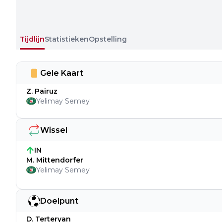
Tijdlijn
Statistieken
Opstelling
Gele Kaart
Z. Pairuz
Yelimay Semey
Wissel
IN
M. Mittendorfer
Yelimay Semey
Doelpunt
D. Terteryan