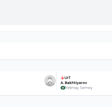
UIT
A. Bakhtiyarov
Yelimay Semey