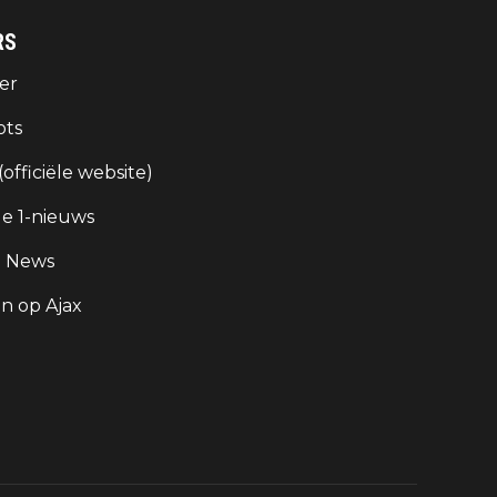
RS
er
ots
 (officiële website)
e 1-nieuws
g News
 op Ajax