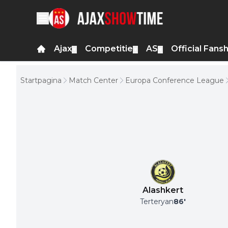
Ajax
Competitie
AS
Official Fans
▼
▼
▼
Startpagina
Match Center
Europa Conference League
Alashkert
Terteryan
86
'