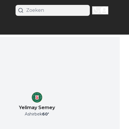
Yelimay Semey
Ashirbek
60
'