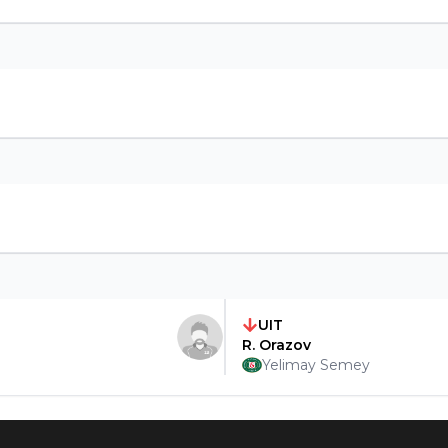
UIT
R. Orazov
Yelimay Semey