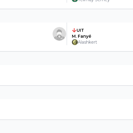
UIT
M. Fanyé
Alashkert