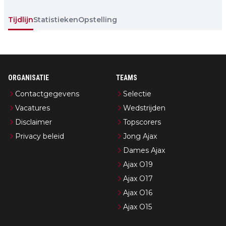
Tijdlijn
Statistieken
Opstelling
ORGANISATIE
TEAMS
Contactgegevens
Selectie
Vacatures
Wedstrijden
Disclaimer
Topscorers
Privacy beleid
Jong Ajax
Dames Ajax
Ajax O19
Ajax O17
Ajax O16
Ajax O15