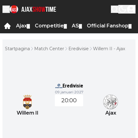
Ajax
Competitie
AS
Official Fanshop
▼
▼
▼
▼
Startpagina
Match Center
Eredivisie
Willem II - Ajax
Eredivisie
09 januari 2027
20:00
Willem II
Ajax