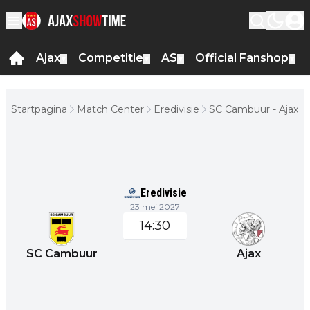
Ajax
Competitie
AS
Official Fanshop
▼
▼
▼
▼
Startpagina
Match Center
Eredivisie
SC Cambuur - Ajax
Eredivisie
23 mei 2027
14:30
SC Cambuur
Ajax