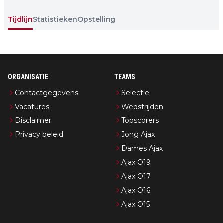
Tijdlijn
Statistieken
Opstelling
ORGANISATIE
TEAMS
Contactgegevens
Selectie
Vacatures
Wedstrijden
Disclaimer
Topscorers
Privacy beleid
Jong Ajax
Dames Ajax
Ajax O19
Ajax O17
Ajax O16
Ajax O15