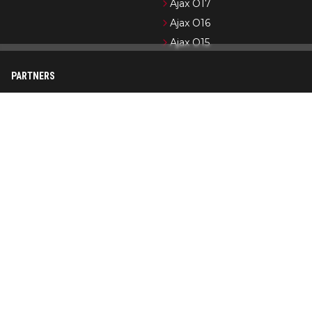
Ajax O17
Ajax O16
Ajax O15
PARTNERS
Newsifier
Pro Shots
Ajax.nl (officiële website)
Formule 1-nieuws
Cycling News
Wedden op Ajax
Op AjaxShowtime.com vind je dagelijks het laatste nieuws over
Ajax, Jong Ajax en de jeugdopleiding van Ajax. Ajax Showtime is
in de loop der jaren uitgegroeid tot een bekend platform in
Ajax-kringen. De nadruk ligt op het publiceren van actueel