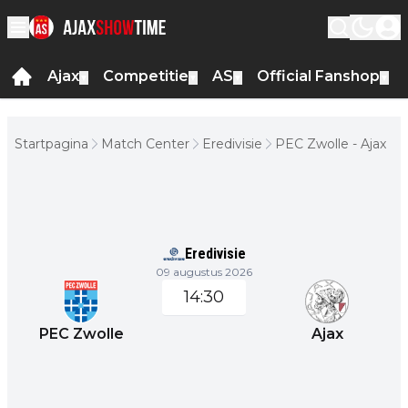
Ajax
Competitie
AS
Official Fanshop
▼
▼
▼
▼
Startpagina
Match Center
Eredivisie
PEC Zwolle - Ajax
Eredivisie
09 augustus 2026
14:30
PEC Zwolle
Ajax