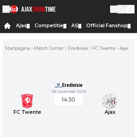
Ajax
Competitie
AS
Official Fanshop
▼
▼
▼
▼
Startpagina
Match Center
Eredivisie
FC Twente - Ajax
Eredivisie
08 november 2026
14:30
FC Twente
Ajax