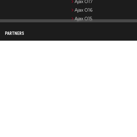
Ajax O17
Ajax O16
Ajax O15
PARTNERS
Newsifier
Pro Shots
Ajax.nl (officiële website)
Formule 1-nieuws
Cycling News
Wedden op Ajax
Op AjaxShowtime.com vind je dagelijks het laatste nieuws over
Ajax, Jong Ajax en de jeugdopleiding van Ajax. Ajax Showtime is
in de loop der jaren uitgegroeid tot een bekend platform in
Ajax-kringen. De nadruk ligt op het publiceren van actueel