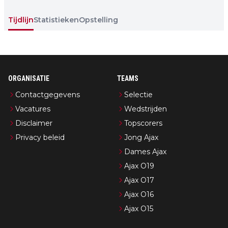
Tijdlijn
Statistieken
Opstelling
ORGANISATIE
TEAMS
Contactgegevens
Selectie
Vacatures
Wedstrijden
Disclaimer
Topscorers
Privacy beleid
Jong Ajax
Dames Ajax
Ajax O19
Ajax O17
Ajax O16
Ajax O15