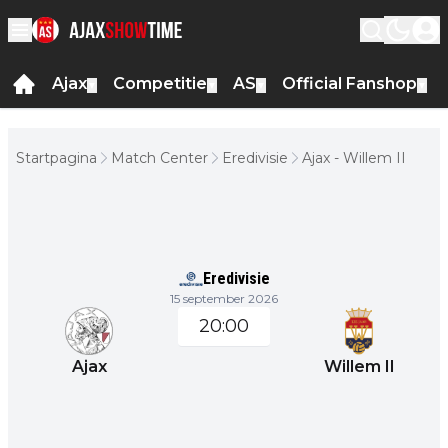
Ajax
Competitie
AS
Official Fanshop
▼
▼
▼
▼
Startpagina
Match Center
Eredivisie
Ajax - Willem II
Eredivisie
15 september 2026
20:00
Ajax
Willem II