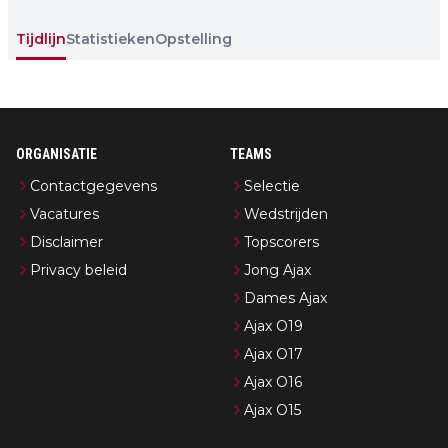
Tijdlijn
Statistieken
Opstelling
ORGANISATIE
TEAMS
Contactgegevens
Selectie
Vacatures
Wedstrijden
Disclaimer
Topscorers
Privacy beleid
Jong Ajax
Dames Ajax
Ajax O19
Ajax O17
Ajax O16
Ajax O15