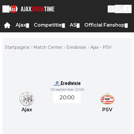
Ajax
Competitie
AS
Official Fanshop
▼
▼
▼
▼
Startpagina
Match Center
Eredivisie
Ajax - PSV
Eredivisie
05 september 2026
20:00
Ajax
PSV