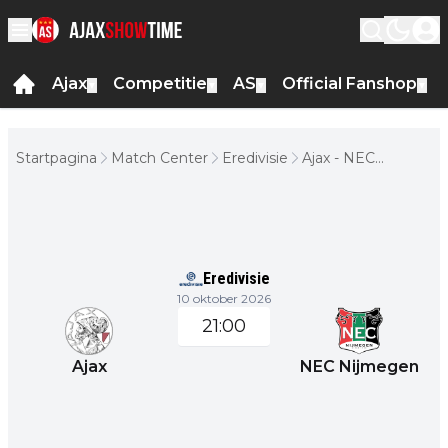
Ajax
Competitie
AS
Official Fanshop
▼
▼
▼
▼
Startpagina
Match Center
Eredivisie
Ajax - NEC
Nijmegen
Eredivisie
10 oktober 2026
21:00
Ajax
NEC Nijmegen