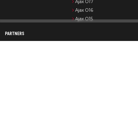
Ajax O17
Ajax O16
Ajax O15
PARTNERS
Newsifier
Pro Shots
Ajax.nl (officiële website)
Formule 1-nieuws
Cycling News
Wedden op Ajax
Op AjaxShowtime.com vind je dagelijks het laatste nieuws over
Ajax, Jong Ajax en de jeugdopleiding van Ajax. Ajax Showtime is
in de loop der jaren uitgegroeid tot een bekend platform in
Ajax-kringen. De nadruk ligt op het publiceren van actueel