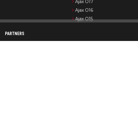
Ajax O17
Ajax O16
Ajax O15
PARTNERS
Newsifier
Pro Shots
Ajax.nl (officiële website)
Formule 1-nieuws
Cycling News
Wedden op Ajax
Op AjaxShowtime.com vind je dagelijks het laatste nieuws over
Ajax, Jong Ajax en de jeugdopleiding van Ajax. Ajax Showtime is
in de loop der jaren uitgegroeid tot een bekend platform in
Ajax-kringen. De nadruk ligt op het publiceren van actueel