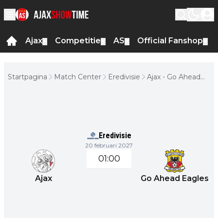
Ajax
Competitie
AS
Official Fanshop
▼
▼
▼
▼
Startpagina
Match Center
Eredivisie
Ajax - Go Ahead
Eagles
Eredivisie
20 februari 2027
01:00
Ajax
Go Ahead Eagles