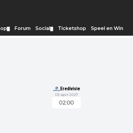
hop
Forum
Social
Ticketshop
Speel en Win
▼
▼
Eredivisie
03 april 2027
02:00