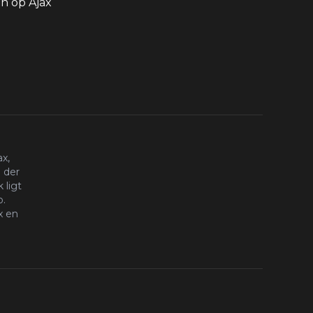
 op Ajax
x,
 der
 ligt
o.
x en