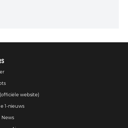
RS
er
ots
 (officiële website)
e 1-nieuws
g News