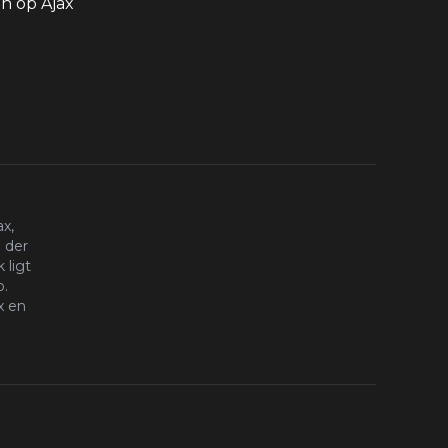
 op Ajax
x,
 der
 ligt
o.
x en