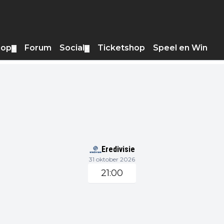
hop
Forum
Social
Ticketshop
Speel en Win
▼
▼
Eredivisie
31 oktober 2026
21:00