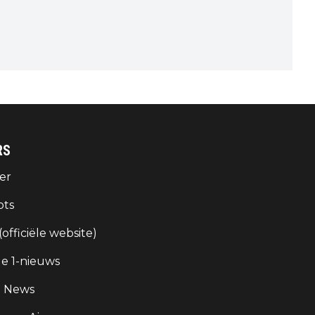
RS
er
ots
 (officiële website)
e 1-nieuws
g News