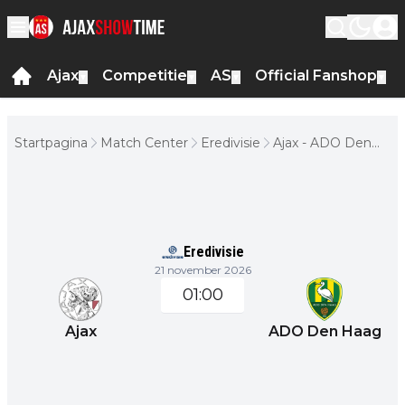
Ajax
Competitie
AS
Official Fanshop
▼
▼
▼
▼
Startpagina
Match Center
Eredivisie
Ajax - ADO Den
Haag
Eredivisie
21 november 2026
01:00
Ajax
ADO Den Haag