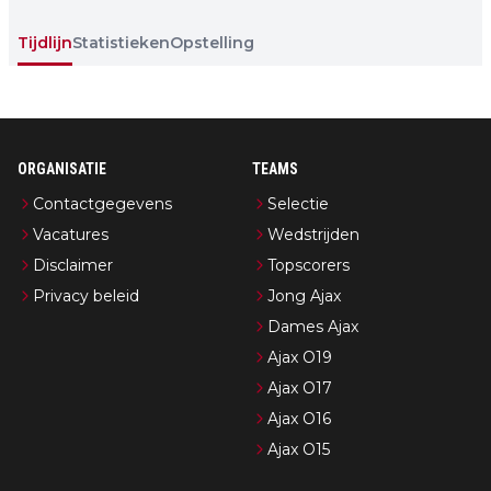
Tijdlijn
Statistieken
Opstelling
ORGANISATIE
TEAMS
Contactgegevens
Selectie
Vacatures
Wedstrijden
Disclaimer
Topscorers
Privacy beleid
Jong Ajax
Dames Ajax
Ajax O19
Ajax O17
Ajax O16
Ajax O15