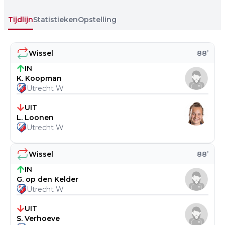
Tijdlijn
Statistieken
Opstelling
Wissel
88
’
IN
K. Koopman
Utrecht W
UIT
L. Loonen
Utrecht W
Wissel
88
’
IN
G. op den Kelder
Utrecht W
UIT
S. Verhoeve