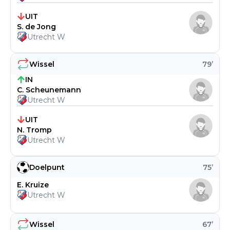
UIT
S. de Jong
Utrecht W
Wissel
79
’
IN
C. Scheunemann
Utrecht W
UIT
N. Tromp
Utrecht W
Doelpunt
75
’
E. Kruize
Utrecht W
Wissel
67
’