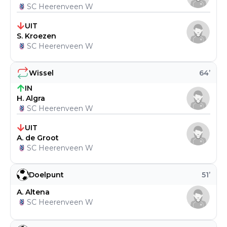
SC Heerenveen W
UIT
S. Kroezen
SC Heerenveen W
Wissel
64
’
IN
H. Algra
SC Heerenveen W
UIT
A. de Groot
SC Heerenveen W
Doelpunt
51
’
A. Altena
SC Heerenveen W