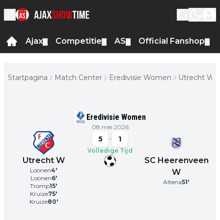
Ajax
Competitie
AS
Official Fanshop
▼
▼
▼
▼
Startpagina
Match Center
Eredivisie Women
Utrecht W -
SC
Heerenvee
W
Eredivisie Women
08 mei 2026
5
1
Volledige Tijd
Utrecht W
SC Heerenveen
Loonen
4
'
W
Loonen
6
'
Altena
51
'
Tromp
15
'
Kruize
75
'
Kruize
80
'