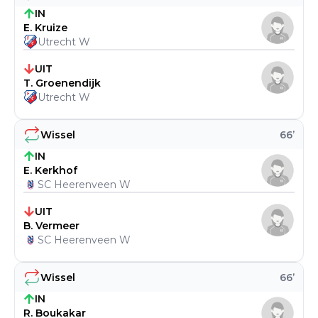
IN
E. Kruize
Utrecht W
UIT
T. Groenendijk
Utrecht W
Wissel
66
’
IN
E. Kerkhof
SC Heerenveen W
UIT
B. Vermeer
SC Heerenveen W
Wissel
66
’
IN
R. Boukakar