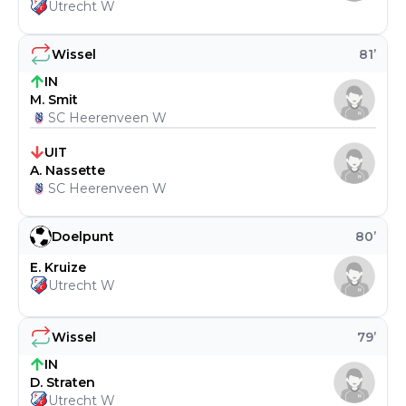
Utrecht W
Wissel
81
’
IN
M. Smit
SC Heerenveen W
UIT
A. Nassette
SC Heerenveen W
Doelpunt
80
’
E. Kruize
Utrecht W
Wissel
79
’
IN
D. Straten
Utrecht W