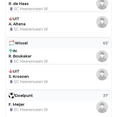
R. de Haas
SC Heerenveen W
UIT
A. Altena
SC Heerenveen W
Wissel
63
’
IN
R. Boukakar
SC Heerenveen W
UIT
S. Kroezen
SC Heerenveen W
Doelpunt
37
’
F. Meijer
SC Heerenveen W