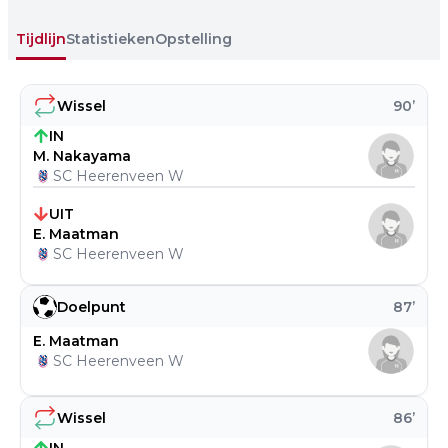
Tijdlijn
Statistieken
Opstelling
Wissel
90
’
IN
M. Nakayama
SC Heerenveen W
UIT
E. Maatman
SC Heerenveen W
Doelpunt
87
’
E. Maatman
SC Heerenveen W
Wissel
86
’