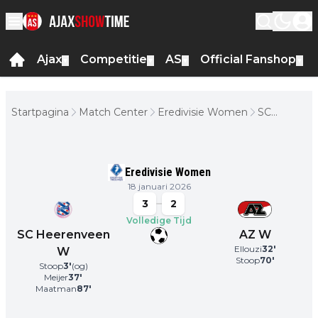
Ajax
Competitie
AS
Official Fanshop
▼
▼
▼
▼
Startpagina
Match Center
Eredivisie Women
SC
Heerenvee
W - AZ W
Eredivisie Women
18 januari 2026
3
2
Volledige Tijd
SC Heerenveen
AZ W
Ellouzi
32
'
W
Stoop
70
'
Stoop
3
'
(og)
Meijer
37
'
Maatman
87
'