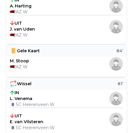
IN
A. Harting
AZ W
UIT
J. van Uden
AZ W
Gele Kaart
84
’
M. Stoop
AZ W
Wissel
81
’
IN
L. Venema
SC Heerenveen W
UIT
E. van Vilsteren
SC Heerenveen W