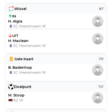
Wissel
81
’
IN
H. Algra
SC Heerenveen W
UIT
H. Maclean
SC Heerenveen W
Gele Kaart
79
’
B. Badenhop
SC Heerenveen W
Doelpunt
70
’
M. Stoop
AZ W