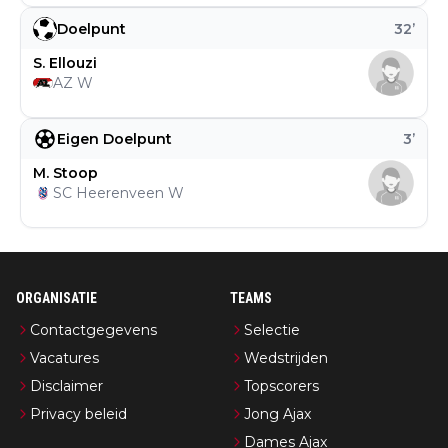
Doelpunt
32
’
S. Ellouzi
AZ W
Eigen Doelpunt
3
’
M. Stoop
SC Heerenveen W
ORGANISATIE
TEAMS
Contactgegevens
Selectie
Vacatures
Wedstrijden
Disclaimer
Topscorers
Privacy beleid
Jong Ajax
Dames Ajax