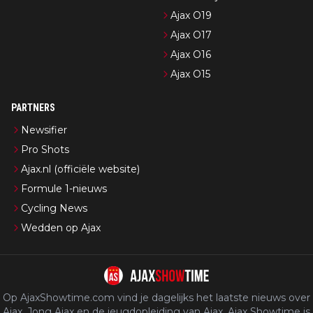
Ajax O19
Ajax O17
Ajax O16
Ajax O15
PARTNERS
Newsifier
Pro Shots
Ajax.nl (officiële website)
Formule 1-nieuws
Cycling News
Wedden op Ajax
Op AjaxShowtime.com vind je dagelijks het laatste nieuws over
Ajax, Jong Ajax en de jeugdopleiding van Ajax. Ajax Showtime is