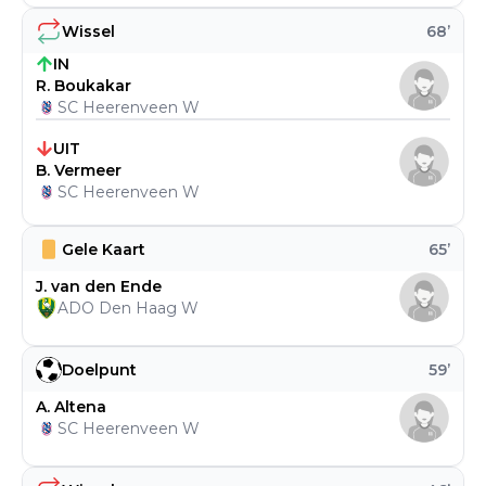
Wissel
68
’
IN
R. Boukakar
SC Heerenveen W
UIT
B. Vermeer
SC Heerenveen W
Gele Kaart
65
’
J. van den Ende
ADO Den Haag W
Doelpunt
59
’
A. Altena
SC Heerenveen W