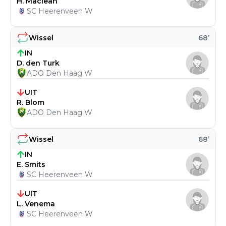
H. Maclean
SC Heerenveen W
Wissel
68
’
IN
D. den Turk
ADO Den Haag W
UIT
R. Blom
ADO Den Haag W
Wissel
68
’
IN
E. Smits
SC Heerenveen W
UIT
L. Venema
SC Heerenveen W