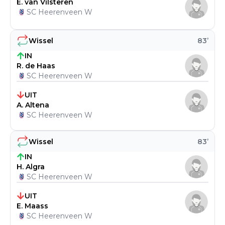
E. van Vilsteren
SC Heerenveen W
Wissel
83
’
IN
R. de Haas
SC Heerenveen W
UIT
A. Altena
SC Heerenveen W
Wissel
83
’
IN
H. Algra
SC Heerenveen W
UIT
E. Maass
SC Heerenveen W