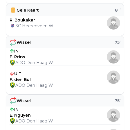
Gele Kaart
81
’
R. Boukakar
SC Heerenveen W
Wissel
75
’
IN
F. Prins
ADO Den Haag W
UIT
F. den Bol
ADO Den Haag W
Wissel
75
’
IN
E. Nguyen
ADO Den Haag W