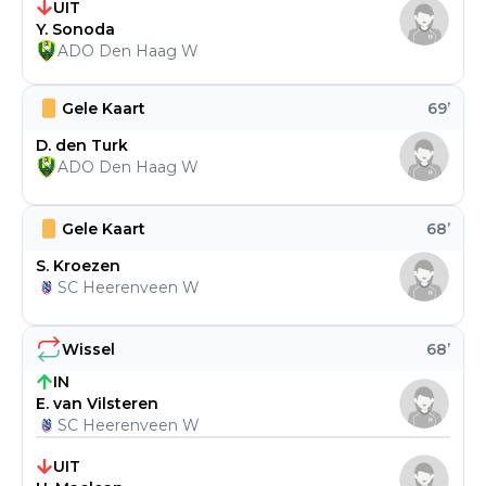
UIT
Y. Sonoda
ADO Den Haag W
Gele Kaart
69
’
D. den Turk
ADO Den Haag W
Gele Kaart
68
’
S. Kroezen
SC Heerenveen W
Wissel
68
’
IN
E. van Vilsteren
SC Heerenveen W
UIT