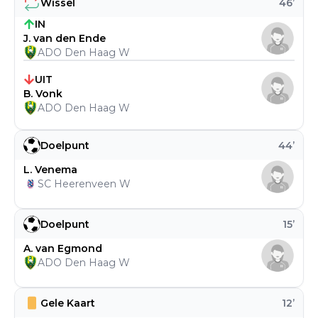
Wissel
46
’
IN
J. van den Ende
ADO Den Haag W
UIT
B. Vonk
ADO Den Haag W
Doelpunt
44
’
L. Venema
SC Heerenveen W
Doelpunt
15
’
A. van Egmond
ADO Den Haag W
Gele Kaart
12
’