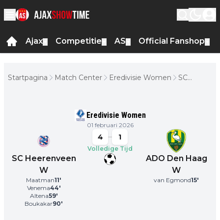
Ajax
Competitie
AS
Official Fanshop
▼
▼
▼
▼
Startpagina
Match Center
Eredivisie Women
SC
Heerenvee
W - ADO
Den Haag
Eredivisie Women
W
01 februari 2026
4
1
Volledige Tijd
SC Heerenveen
ADO Den Haag
W
W
Maatman
11
'
van Egmond
15
'
Venema
44
'
Altena
59
'
Boukakar
90
'