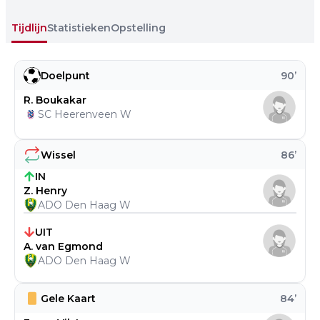
Tijdlijn
Statistieken
Opstelling
Doelpunt
90
’
R. Boukakar
SC Heerenveen W
Wissel
86
’
IN
Z. Henry
ADO Den Haag W
UIT
A. van Egmond
ADO Den Haag W
Gele Kaart
84
’