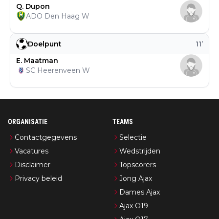
Q. Dupon
ADO Den Haag W
Doelpunt
11
’
E. Maatman
SC Heerenveen W
ORGANISATIE
TEAMS
Contactgegevens
Selectie
Vacatures
Wedstrijden
Disclaimer
Topscorers
Privacy beleid
Jong Ajax
Dames Ajax
Ajax O19