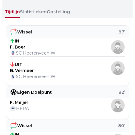
Tijdlijn
Statistieken
Opstelling
Wissel
87
’
IN
F. Boer
SC Heerenveen W
UIT
B. Vermeer
SC Heerenveen W
Eigen Doelpunt
82
’
F. Meijer
HERA
Wissel
80
’
IN