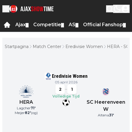
Ajax
Competitie
AS
Official Fanshop
▼
▼
▼
▼
Startpagina
Match Center
Eredivisie Women
HERA - SC
Heerenvee
W
Eredivisie Women
05 april 2026
2
1
Volledige Tijd
HERA
SC Heerenveen
Lagcher
71
'
W
Meijer
82
'
(og)
Altena
31
'