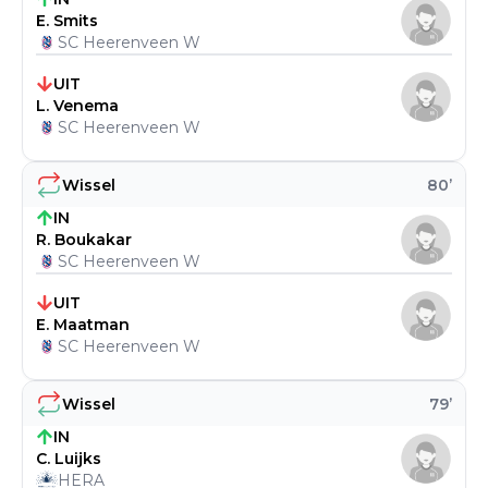
E. Smits
SC Heerenveen W
UIT
L. Venema
SC Heerenveen W
Wissel
80
’
IN
R. Boukakar
SC Heerenveen W
UIT
E. Maatman
SC Heerenveen W
Wissel
79
’
IN
C. Luijks
HERA