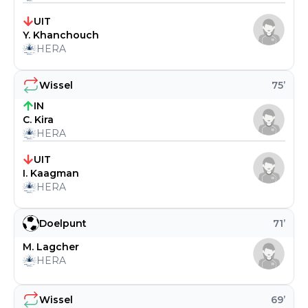
UIT
Y. Khanchouch
HERA
Wissel
75
’
IN
C. Kira
HERA
UIT
I. Kaagman
HERA
Doelpunt
71
’
M. Lagcher
HERA
Wissel
69
’