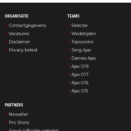
ORGANISATIE
TEAMS
Contactgegevens
Selectie
Vacatures
Wedstrijden
Disclaimer
Topscorers
Privacy beleid
Jong Ajax
Dames Ajax
Ajax O19
Ajax O17
Ajax O16
Ajax O15
PARTNERS
Newsifier
Pro Shots
Ajax.nl (officiële website)