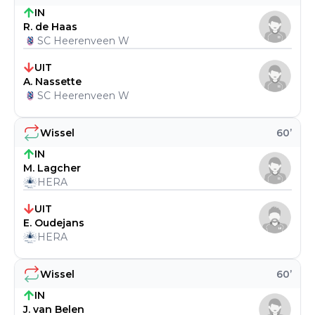
IN
R. de Haas
SC Heerenveen W
UIT
A. Nassette
SC Heerenveen W
Wissel
60
’
IN
M. Lagcher
HERA
UIT
E. Oudejans
HERA
Wissel
60
’
IN
J. van Belen