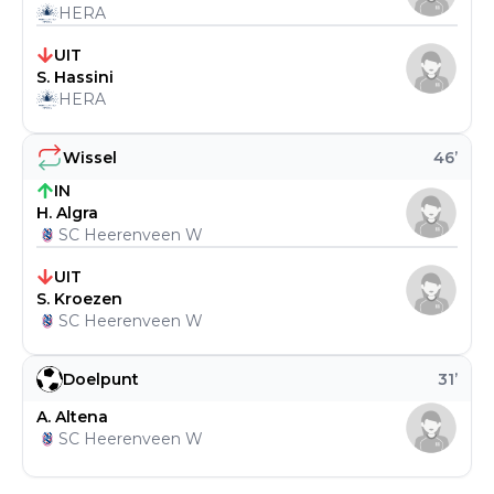
HERA
UIT
S. Hassini
HERA
Wissel
46
’
IN
H. Algra
SC Heerenveen W
UIT
S. Kroezen
SC Heerenveen W
Doelpunt
31
’
A. Altena
SC Heerenveen W