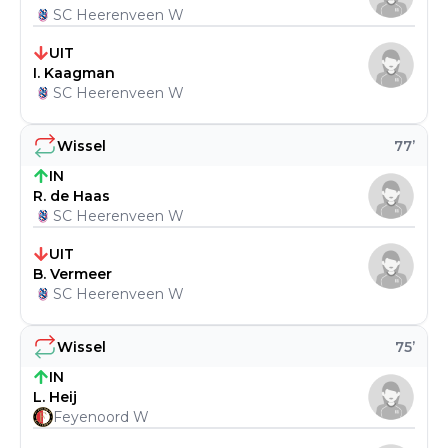
SC Heerenveen W
UIT
I. Kaagman
SC Heerenveen W
Wissel
77
’
IN
R. de Haas
SC Heerenveen W
UIT
B. Vermeer
SC Heerenveen W
Wissel
75
’
IN
L. Heij
Feyenoord W