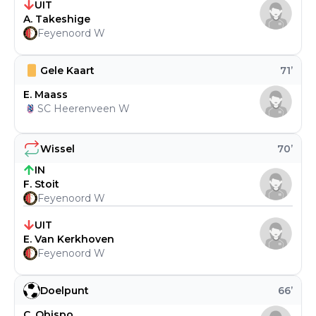
UIT
A. Takeshige
Feyenoord W
Gele Kaart
71
’
E. Maass
SC Heerenveen W
Wissel
70
’
IN
F. Stoit
Feyenoord W
UIT
E. Van Kerkhoven
Feyenoord W
Doelpunt
66
’
C. Obispo