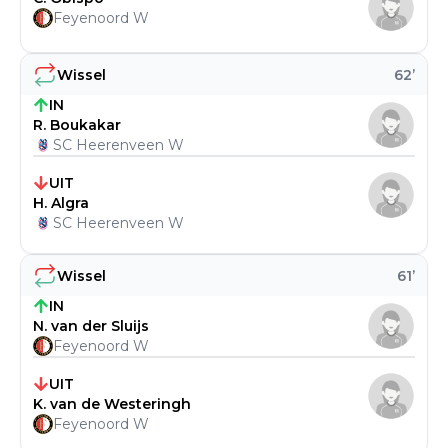
Feyenoord W
Wissel
62
’
IN
R. Boukakar
SC Heerenveen W
UIT
H. Algra
SC Heerenveen W
Wissel
61
’
IN
N. van der Sluijs
Feyenoord W
UIT
K. van de Westeringh
Feyenoord W