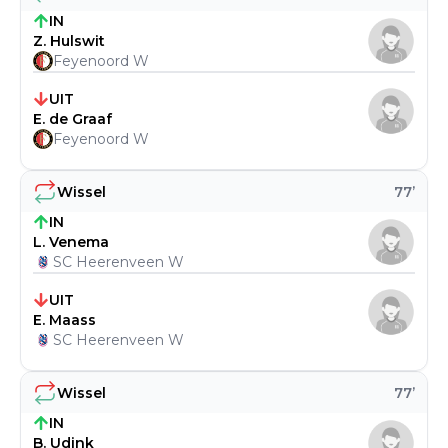
IN
Z. Hulswit
Feyenoord W
UIT
E. de Graaf
Feyenoord W
Wissel
77
’
IN
L. Venema
SC Heerenveen W
UIT
E. Maass
SC Heerenveen W
Wissel
77
’
IN
B. Udink