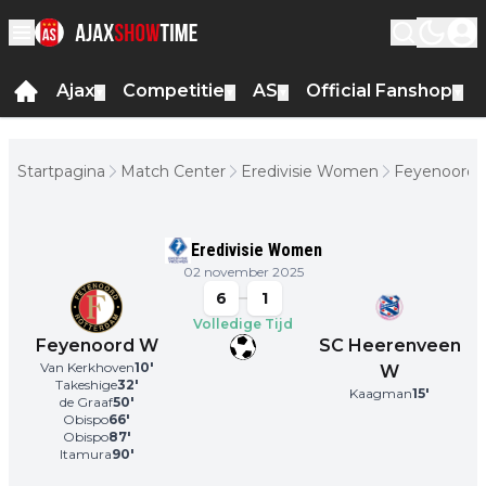
Ajax
Competitie
AS
Official Fanshop
▼
▼
▼
▼
Startpagina
Match Center
Eredivisie Women
Feyenoord
W - SC
Heerenvee
W
Eredivisie Women
02 november 2025
6
1
Volledige Tijd
Feyenoord W
SC Heerenveen
Van Kerkhoven
10
'
W
Takeshige
32
'
Kaagman
15
'
de Graaf
50
'
Obispo
66
'
Obispo
87
'
Itamura
90
'