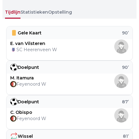
Tijdlijn
Statistieken
Opstelling
Gele Kaart
90
’
E. van Vilsteren
SC Heerenveen W
Doelpunt
90
’
M. Itamura
Feyenoord W
Doelpunt
87
’
C. Obispo
Feyenoord W
Wissel
81
’