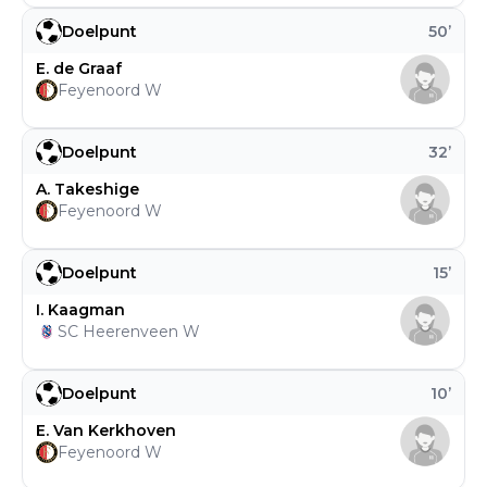
Doelpunt
50
’
E. de Graaf
Feyenoord W
Doelpunt
32
’
A. Takeshige
Feyenoord W
Doelpunt
15
’
I. Kaagman
SC Heerenveen W
Doelpunt
10
’
E. Van Kerkhoven
Feyenoord W