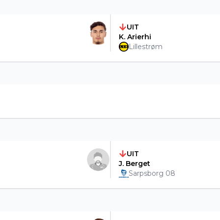
UIT
K. Arierhi
Lillestrøm
UIT
J. Berget
Sarpsborg 08