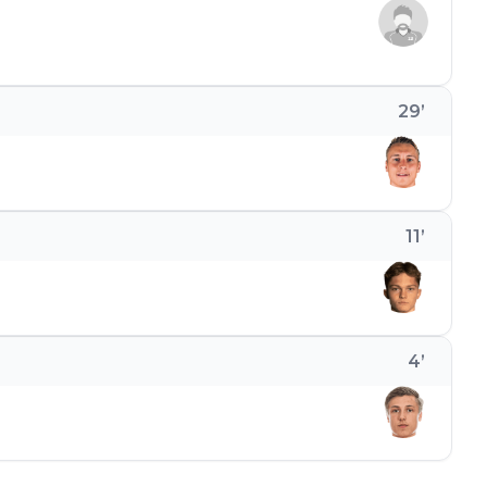
29
’
11
’
4
’