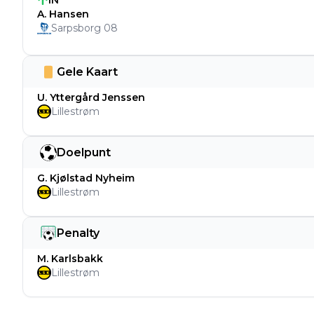
IN
A. Hansen
Sarpsborg 08
Gele Kaart
U. Yttergård Jenssen
Lillestrøm
Doelpunt
G. Kjølstad Nyheim
Lillestrøm
Penalty
M. Karlsbakk
Lillestrøm