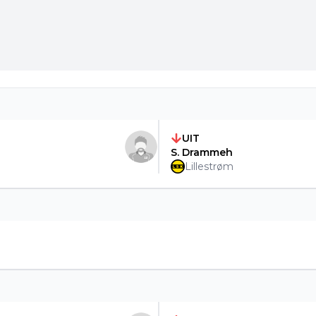
UIT
S. Drammeh
Lillestrøm