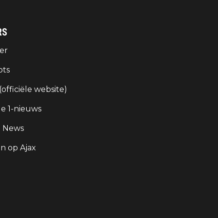
RS
er
ots
 (officiële website)
e 1-nieuws
g News
 op Ajax