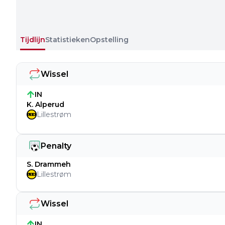
Tijdlijn
Statistieken
Opstelling
Wissel
IN
K. Alperud
Lillestrøm
Penalty
S. Drammeh
Lillestrøm
Wissel
IN