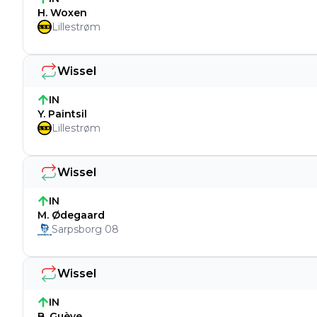
H. Woxen
Lillestrøm
Wissel
IN
Y. Paintsil
Lillestrøm
Wissel
IN
M. Ødegaard
Sarpsborg 08
Wissel
IN
B. Guèye