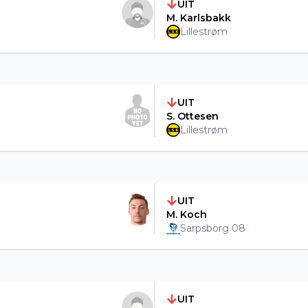
UIT
M. Karlsbakk
Lillestrøm
UIT
S. Ottesen
Lillestrøm
UIT
M. Koch
Sarpsborg 08
UIT