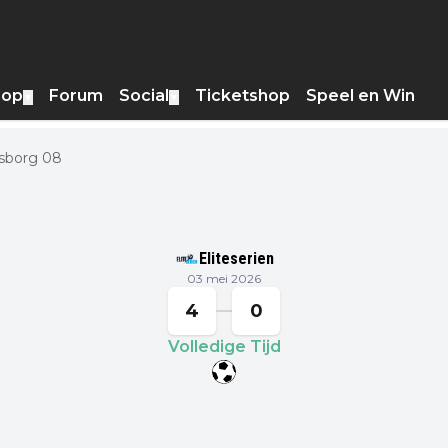
hop
Forum
Social
Ticketshop
Speel en Win
▼
▼
psborg 08
Eliteserien
03 mei 2026
4
0
Volledige Tijd