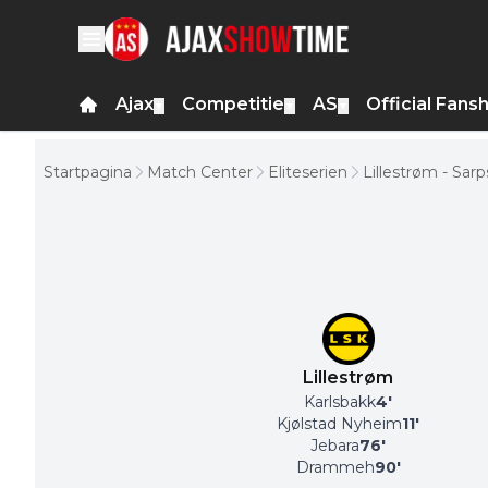
Ajax
Competitie
AS
Official Fans
▼
▼
▼
Startpagina
Match Center
Eliteserien
Lillestrøm - Sar
Lillestrøm
Karlsbakk
4
'
Kjølstad Nyheim
11
'
Jebara
76
'
Drammeh
90
'