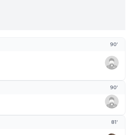
90
’
90
’
81
’