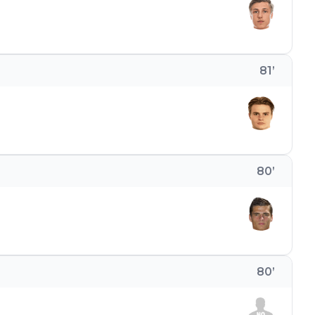
81
’
80
’
80
’