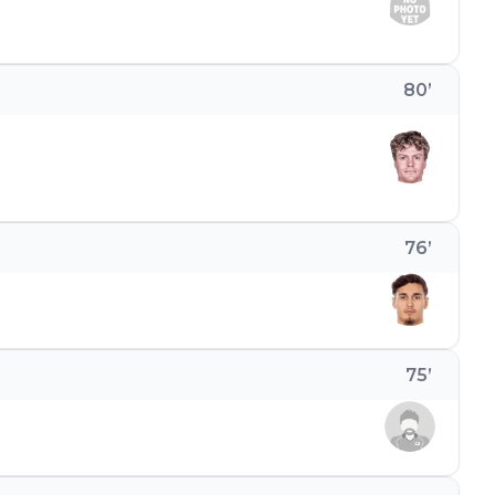
80
’
76
’
75
’