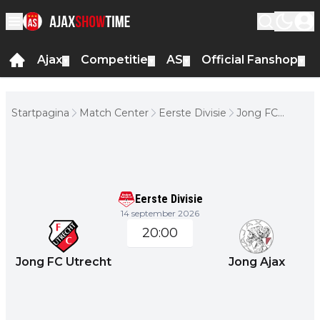
Ajax
Competitie
AS
Official Fanshop
▼
▼
▼
▼
Startpagina
Match Center
Eerste Divisie
Jong FC
Utrecht -
Jong Ajax
Eerste Divisie
14 september 2026
20:00
Jong FC Utrecht
Jong Ajax