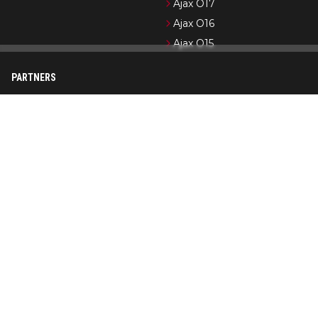
Ajax O17
Ajax O16
Ajax O15
PARTNERS
Newsifier
Pro Shots
Ajax.nl (officiële website)
Formule 1-nieuws
Cycling News
Wedden op Ajax
Op AjaxShowtime.com vind je dagelijks het laatste nieuws over
Ajax, Jong Ajax en de jeugdopleiding van Ajax. Ajax Showtime is
in de loop der jaren uitgegroeid tot een bekend platform in
Ajax-kringen. De nadruk ligt op het publiceren van actueel