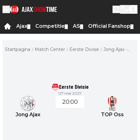
Ajax
Competitie
AS
Official Fanshop
▼
▼
▼
▼
Startpagina
Match Center
Eerste Divisie
Jong Ajax -
TOP Oss
Eerste Divisie
07 mei 2027
20:00
Jong Ajax
TOP Oss