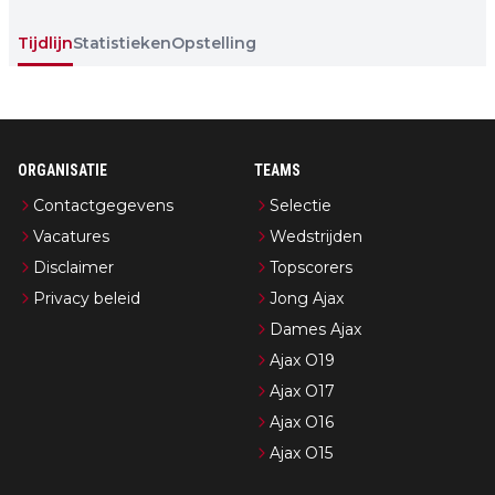
Tijdlijn
Statistieken
Opstelling
ORGANISATIE
TEAMS
Contactgegevens
Selectie
Vacatures
Wedstrijden
Disclaimer
Topscorers
Privacy beleid
Jong Ajax
Dames Ajax
Ajax O19
Ajax O17
Ajax O16
Ajax O15