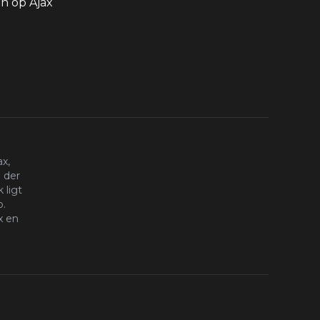
 op Ajax
x,
 der
 ligt
o.
x en