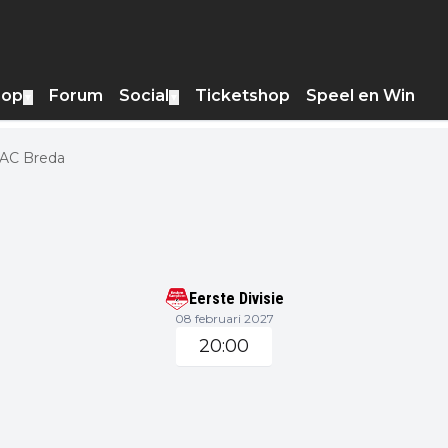
hop
Forum
Social
Ticketshop
Speel en Win
▼
▼
NAC Breda
Eerste Divisie
08 februari 2027
20:00