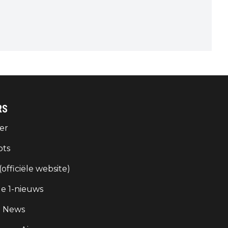
RS
er
ots
 (officiële website)
e 1-nieuws
g News