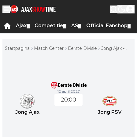
Ajax
Competitie
AS
Official Fanshop
▼
▼
▼
▼
Startpagina
Match Center
Eerste Divisie
Jong Ajax -
Jong PSV
Eerste Divisie
12 april 2027
20:00
Jong Ajax
Jong PSV