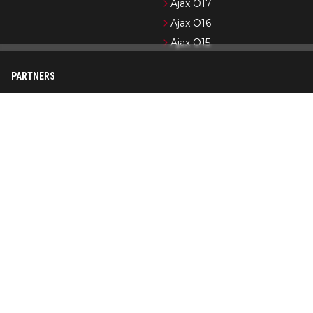
Ajax O17
Ajax O16
Ajax O15
PARTNERS
Newsifier
Pro Shots
Ajax.nl (officiële website)
Formule 1-nieuws
Cycling News
Wedden op Ajax
Op AjaxShowtime.com vind je dagelijks het laatste nieuws over
Ajax, Jong Ajax en de jeugdopleiding van Ajax. Ajax Showtime is
in de loop der jaren uitgegroeid tot een bekend platform in
Ajax-kringen. De nadruk ligt op het publiceren van actueel