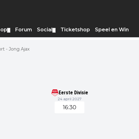
hop
Forum
Social
Ticketshop
Speel en Win
▼
▼
t - Jong Ajax
Eerste Divisie
24 april 2027
16:30