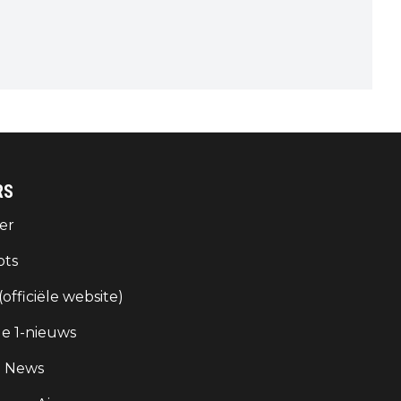
RS
er
ots
 (officiële website)
e 1-nieuws
g News