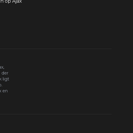
 op Ajax
x,
 der
 ligt
o.
x en