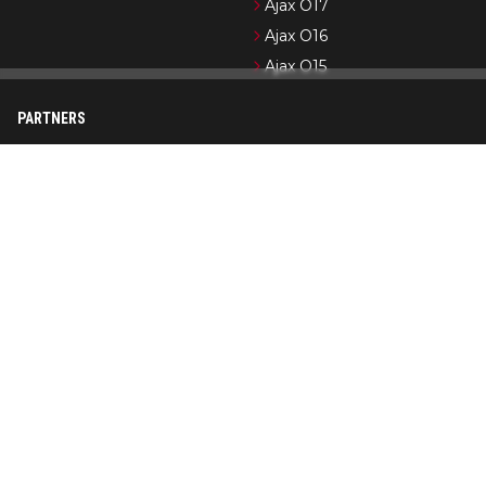
Ajax O17
Ajax O16
Ajax O15
PARTNERS
Newsifier
Pro Shots
Ajax.nl (officiële website)
Formule 1-nieuws
Cycling News
Wedden op Ajax
Op AjaxShowtime.com vind je dagelijks het laatste nieuws over
Ajax, Jong Ajax en de jeugdopleiding van Ajax. Ajax Showtime is
in de loop der jaren uitgegroeid tot een bekend platform in
Ajax-kringen. De nadruk ligt op het publiceren van actueel