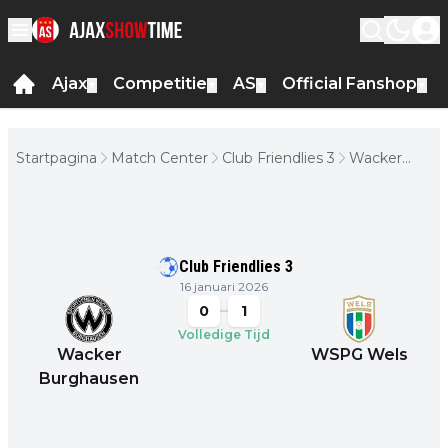
Ajax
Competitie
AS
Official Fanshop
▼
▼
▼
▼
Startpagina
Match Center
Club Friendlies 3
Wacker
Burghausen
- WSPG
Wels
Club Friendlies 3
16 januari 2026
0
1
Volledige Tijd
Wacker
WSPG Wels
Burghausen