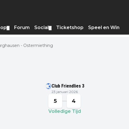
hop
Forum
Social
Ticketshop
Speel en Win
▼
▼
rghausen - Ostermiething
Club Friendlies 3
23 januari 2026
5
4
Volledige Tijd