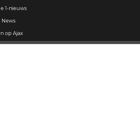
e 1-nieuws
g News
 op Ajax
x,
 der
 ligt
o.
x en