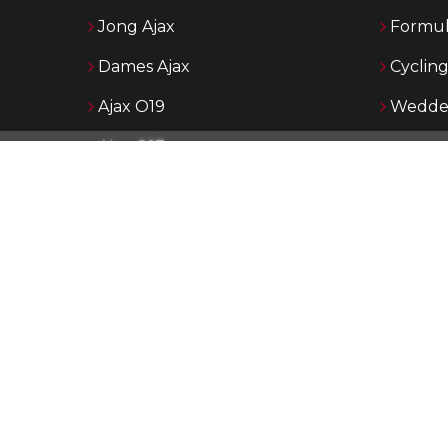
Jong Ajax
Formul
Dames Ajax
Cyclin
Ajax O19
Wedden
Ajax O17
Ajax O16
Ajax O15
p AjaxShowtime.com vind je dagelijks het laatste nieuws over Aja
 Ajax en de jeugdopleiding van Ajax. Ajax Showtime is in de loop
n uitgegroeid tot een bekend platform in Ajax-kringen. De nadruk
p het publiceren van actueel nieuws middels tekst, foto en vide
rnaast maken wij eigen rubrieken met achtergronden, Jong Aja
jeugd.