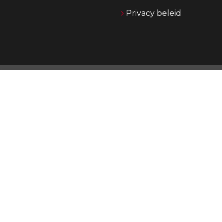
Privacy beleid
O
Jong
jare
o
Daa