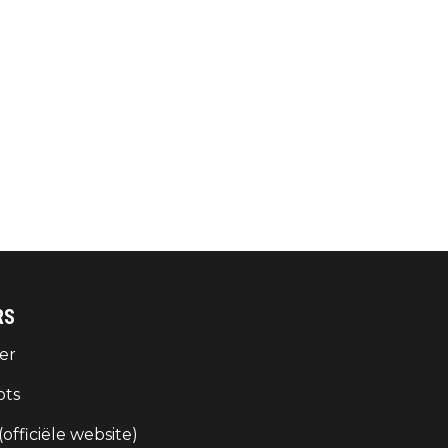
RS
er
ots
 (officiële website)