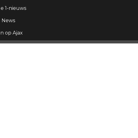
e 1-nieuws
g News
 op Ajax
x,
 der
 ligt
o.
x en