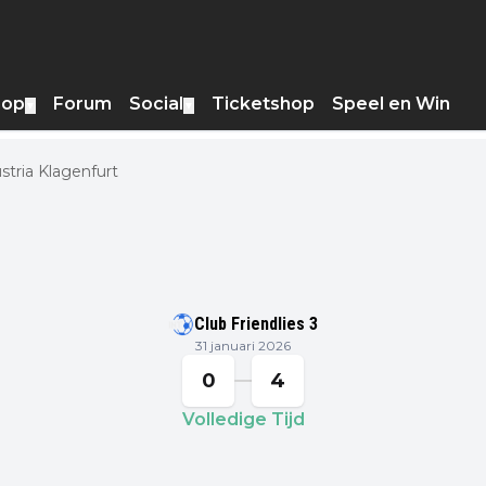
hop
Forum
Social
Ticketshop
Speel en Win
▼
▼
ustria Klagenfurt
Club Friendlies 3
31 januari 2026
0
4
Volledige Tijd