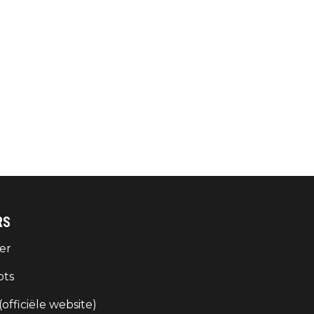
RS
er
ots
 (officiële website)