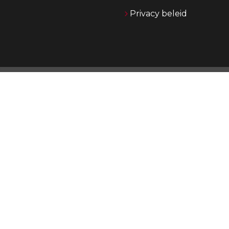
Privacy beleid
O
Jong
jare
o
Daa