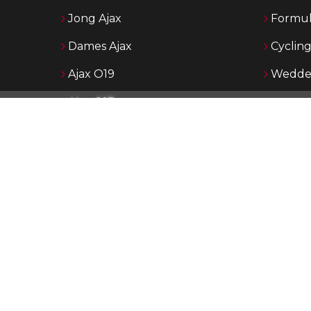
Jong Ajax
Formul
Dames Ajax
Cyclin
Ajax O19
Wedden
Ajax O17
Ajax O16
Ajax O15
p AjaxShowtime.com vind je dagelijks het laatste nieuws over Aja
 Ajax en de jeugdopleiding van Ajax. Ajax Showtime is in de loop
n uitgegroeid tot een bekend platform in Ajax-kringen. De nadruk
p het publiceren van actueel nieuws middels tekst, foto en vide
rnaast maken wij eigen rubrieken met achtergronden, Jong Aja
jeugd.